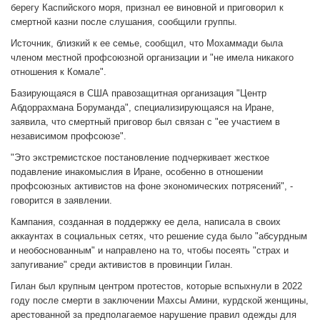
берегу Каспийского моря, признал ее виновной и приговорил к
смертной казни после слушания, сообщили группы.
Источник, близкий к ее семье, сообщил, что Мохаммади была
членом местной профсоюзной организации и "не имела никакого
отношения к Комале".
Базирующаяся в США правозащитная организация "Центр
Абдоррахмана Боруманда", специализирующаяся на Иране,
заявила, что смертный приговор был связан с "ее участием в
независимом профсоюзе".
"Это экстремистское постановление подчеркивает жесткое
подавление инакомыслия в Иране, особенно в отношении
профсоюзных активистов на фоне экономических потрясений", -
говорится в заявлении.
Кампания, созданная в поддержку ее дела, написала в своих
аккаунтах в социальных сетях, что решение суда было "абсурдным
и необоснованным" и направлено на то, чтобы посеять "страх и
запугивание" среди активистов в провинции Гилан.
Гилан был крупным центром протестов, которые вспыхнули в 2022
году после смерти в заключении Махсы Амини, курдской женщины,
арестованной за предполагаемое нарушение правил одежды для