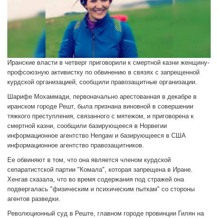
Иранские власти в четверг приговорили к смертной казни женщину-
профсоюзную активистку по обвинению в связях с запрещенной
курдской организацией, сообщили правозащитные организации.
Шарифе Мохаммади, первоначально арестованная в декабре в
иранском городе Решт, была признана виновной в совершении
тяжкого преступления, связанного с мятежом, и приговорена к
смертной казни, сообщили базирующееся в Норвегии
информационное агентство Hengaw и базирующееся в США
информационное агентство правозащитников.
Ее обвиняют в том, что она является членом курдской
сепаратистской партии "Комала", которая запрещена в Иране.
Хенгав сказала, что во время содержания под стражей она
подвергалась "физическим и психическим пыткам" со стороны
агентов разведки.
Революционный суд в Реште, главном городе провинции Гилян на