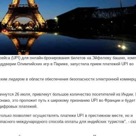
фейса (UPI) для онлайн-бронирования билетов на Эйфелеву башню, ком
 преддверии Олимпийских игр в Париже, запустила прием платежей UPI во
ским лидером в области обеспечения безопасности электронной коммерц
ачнутся 26 июля, привлекут большое количество посетителей из Индии.
ако, это проложит путь к широкому признанию UPI во Франции и будет
 цифровых платежей.
 только позволяет осуществлять платежи UPI в престижном месте, но и
опасного международного способа оплаты для индийских туристов", - ск