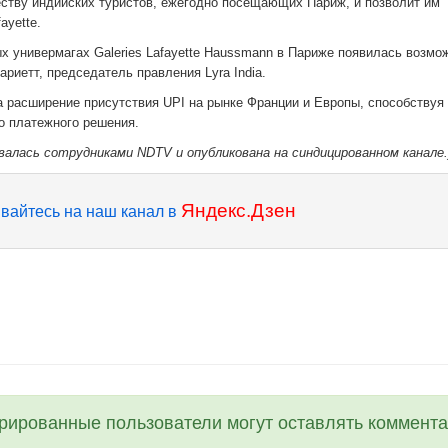
еству индийских туристов, ежегодно посещающих Париж, и позволит им
ayette.
ых универмагах Galeries Lafayette Haussmann в Париже появилась возмо
ариетт, председатель правления Lyra India.
а расширение присутствия UPI на рынке Франции и Европы, способствуя
го платежного решения.
валась сотрудниками NDTV и опубликована на синдицированном канале.
Яндекс.Дзен
вайтесь на наш канал в
трированные пользователи могут оставлять коммента