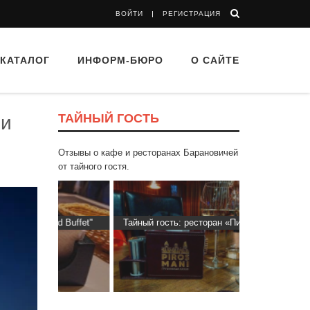
ВОЙТИ
РЕГИСТРАЦИЯ
КАТАЛОГ
ИНФОРМ-БЮРО
О САЙТЕ
ТАЙНЫЙ ГОСТЬ
ии
Отзывы о кафе и ресторанах Барановичей
от тайного гостя.
d Buffet"
Тайный гость: ресторан «Пиросмани»
Тайный гост