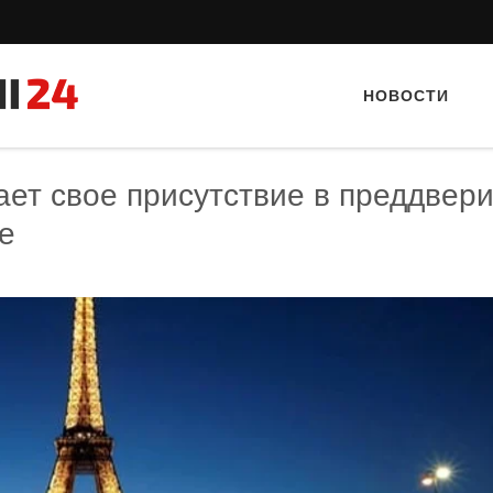
НОВОСТИ
ает свое присутствие в преддвер
е
Тайный гость: Ресторан “Папараць
Тайный гость: Кафе "Gran
Кветка”