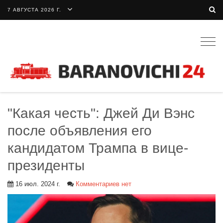
7 АВГУСТА 2026 Г.
Togg
navig
"Какая честь": Джей Ди Вэнс
после объявления его
кандидатом Трампа в вице-
президенты
16 июл. 2024 г.
Комментариев нет