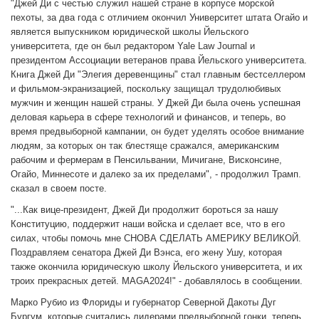
"Джей Ди с честью служил нашей стране в корпусе морской
пехоты, за два года с отличием окончил Университет штата Огайо и
является выпускником юридической школы Йельского
университета, где он был редактором Yale Law Journal и
президентом Ассоциации ветеранов права Йельского университета.
Книга Джей Ди "Элегия деревенщины" стал главным бестселлером
и фильмом-экранизацией, поскольку защищал трудолюбивых
мужчин и женщин нашей страны. У Джей Ди была очень успешная
деловая карьера в сфере технологий и финансов, и теперь, во
время предвыборной кампании, он будет уделять особое внимание
людям, за которых он так блестяще сражался, американским
рабочим и фермерам в Пенсильвании, Мичигане, Висконсине,
Огайо, Миннесоте и далеко за их пределами", - продолжил Трамп.
сказал в своем посте.
"...Как вице-президент, Джей Ди продолжит бороться за нашу
Конституцию, поддержит наши войска и сделает все, что в его
силах, чтобы помочь мне СНОВА СДЕЛАТЬ АМЕРИКУ ВЕЛИКОЙ.
Поздравляем сенатора Джей Ди Вэнса, его жену Ушу, которая
также окончила юридическую школу Йельского университета, и их
троих прекрасных детей. MAGA2024!" - добавлялось в сообщении.
Марко Рубио из Флориды и губернатор Северной Дакоты Дуг
Бургум, которые считались лидерами предвыборной гонки, теперь