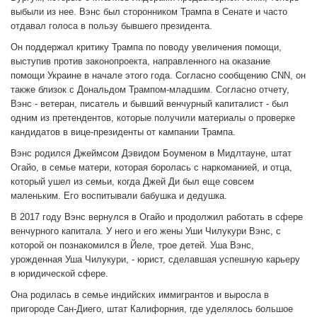
выбыли из нее. Вэнс был сторонником Трампа в Сенате и часто
отдавал голоса в пользу бывшего президента.
Он поддержал критику Трампа по поводу увеличения помощи,
выступив против законопроекта, направленного на оказание
помощи Украине в начале этого года. Согласно сообщению CNN, он
также близок с Дональдом Трампом-младшим. Согласно отчету,
Вэнс - ветеран, писатель и бывший венчурный капиталист - был
одним из претендентов, которые получили материалы о проверке
кандидатов в вице-президенты от кампании Трампа.
Вэнс родился Джеймсом Дэвидом Боуменом в Мидлтауне, штат
Огайо, в семье матери, которая боролась с наркоманией, и отца,
который ушел из семьи, когда Джей Ди был еще совсем
маленьким. Его воспитывали бабушка и дедушка.
В 2017 году Вэнс вернулся в Огайо и продолжил работать в сфере
венчурного капитала. У него и его жены Уши Чилукури Вэнс, с
которой он познакомился в Йеле, трое детей. Уша Вэнс,
урожденная Уша Чилукури, - юрист, сделавшая успешную карьеру
в юридической сфере.
Она родилась в семье индийских иммигрантов и выросла в
пригороде Сан-Диего, штат Калифорния, где уделялось большое