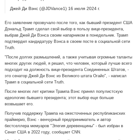
Джей Ди Вэнс (@JDVance1) 16 июля 2024 г.
Его заявление прозвучало после того, как бывший президент США
Дональд Трамп сделал свой выбор в пользу вице-президента,
выбрав Джей Ди Вэнса своим напарником в понедельник. Трамп
подтвердил кандидатуру Вэнса в своем посте в социальной сети
Truth.
"После долгих размышлений, а также учитывая огромные таланты
многих других людей, я решил, что человек, который лучше всего
подходит на должность вице-президента Соединенных Штатов, -
это сенатор Джей Ди Вэнс из Великого штата Огайо", - написал
Трамп в социальной сети Truth.
После многих лет критики Трампа Вэнс принял популистскую
идеологию бывшего президента; этот выбор еще больше
возвышает его.
Получив поддержку Трампа на ожесточенных республиканских
праймериз, Вэнс - венчурный предприниматель и автор
бестселлера мемуаров "Элегия деревенщины" - был избран в
Сенат США в 2022 году, сообщает CNN.