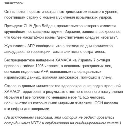
забастовок.
Он является первым иностранным дипломатом высокого уровня,
посетившим страну с момента усиления израильских ударов.
Президент США Джо Байден, правительство которого является
крупнейшим поставщиком оружия Израилю, заявил в воскресенье,
что более масштабной войны "действительно следует избегать".
Журналисты AFP сообщили, что в последние дни количество
авиаударов по территории Газы значительно сократилось.
Беспрецедентное нападение ХАМАСА на Израиль 7 октября
привело к гибели 1205 человек, в основном гражданских лиц,
согласно подсчетам AFP, основанным на официальных
израильских данных, включая заложников, погибших в плену.
Согласно данным министерства здравоохранения подконтрольной
ХАМАСУ территории, в результате ответного военного наступления
Израиля в Газе погибли по меньшей мере 41 615 человек,
большинство из которых были мирными жителями. ООН назвала
эти цифры достоверными.
(За исключением заголовка, эта история не редактировалась
сотрудниками NDTV и опубликована на синдицированном канале.)