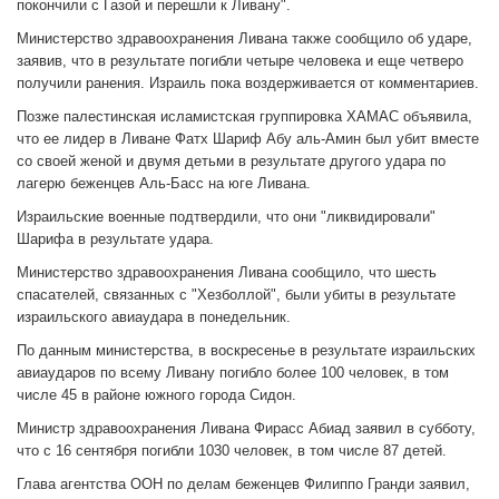
покончили с Газой и перешли к Ливану".
Министерство здравоохранения Ливана также сообщило об ударе,
заявив, что в результате погибли четыре человека и еще четверо
получили ранения. Израиль пока воздерживается от комментариев.
Позже палестинская исламистская группировка ХАМАС объявила,
что ее лидер в Ливане Фатх Шариф Абу аль-Амин был убит вместе
со своей женой и двумя детьми в результате другого удара по
лагерю беженцев Аль-Басс на юге Ливана.
Израильские военные подтвердили, что они "ликвидировали"
Шарифа в результате удара.
Министерство здравоохранения Ливана сообщило, что шесть
спасателей, связанных с "Хезболлой", были убиты в результате
израильского авиаудара в понедельник.
По данным министерства, в воскресенье в результате израильских
авиаударов по всему Ливану погибло более 100 человек, в том
числе 45 в районе южного города Сидон.
Министр здравоохранения Ливана Фирасс Абиад заявил в субботу,
что с 16 сентября погибли 1030 человек, в том числе 87 детей.
Глава агентства ООН по делам беженцев Филиппо Гранди заявил,