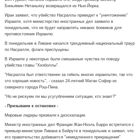
Биньямин Нетаньяху возвращался из Нью-Йорка.
Иран заявил, что убийство Насраллы приведет к "уничтожению"
Израиля, хотя министерство иностранных дел заявило в
понедельник, что не будет направлять никаких боевиков для
противостояния Израилю.
В понедельник в Ливане начался трехдневный национальный траур
по Насралле, флаги приспущены.
В Израиле у некоторых были смешанные чувства по поводу
убийства главы "Хезболлы".
"Насралла был ответственен за гибель многих израильтян, так что
это хорошая новость", - сказал 24-летний Матан Софер из
северного города Рош-Пина.
"Но не рискуем ли мы усугублением ситуации, кто знает?"
- Призываем к остановке -
Мировые лидеры призвали к деэскалации.
Министр иностранных дел Франции Жан-Ноэль Барро встретился с
премьер-министром Ливана в Бейруте в понедельник и заявил, что
его правительство добивается "немедленного прекращения"