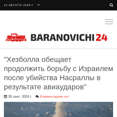
10 АВГУСТА 2026 Г.
Togg
navig
"Хезболла обещает
продолжить борьбу с Израилем
после убийства Насраллы в
результате авиаударов"
30 сент. 2024 г.
Комментариев нет