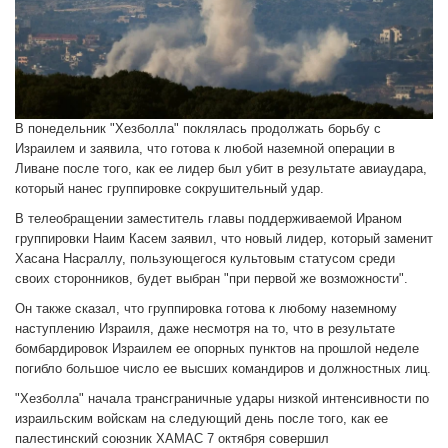
В понедельник "Хезболла" поклялась продолжать борьбу с
Израилем и заявила, что готова к любой наземной операции в
Ливане после того, как ее лидер был убит в результате авиаудара,
который нанес группировке сокрушительный удар.
В телеобращении заместитель главы поддерживаемой Ираном
группировки Наим Касем заявил, что новый лидер, который заменит
Хасана Насраллу, пользующегося культовым статусом среди
своих сторонников, будет выбран "при первой же возможности".
Он также сказал, что группировка готова к любому наземному
наступлению Израиля, даже несмотря на то, что в результате
бомбардировок Израилем ее опорных пунктов на прошлой неделе
погибло большое число ее высших командиров и должностных лиц.
"Хезболла" начала трансграничные удары низкой интенсивности по
израильским войскам на следующий день после того, как ее
палестинский союзник ХАМАС 7 октября совершил