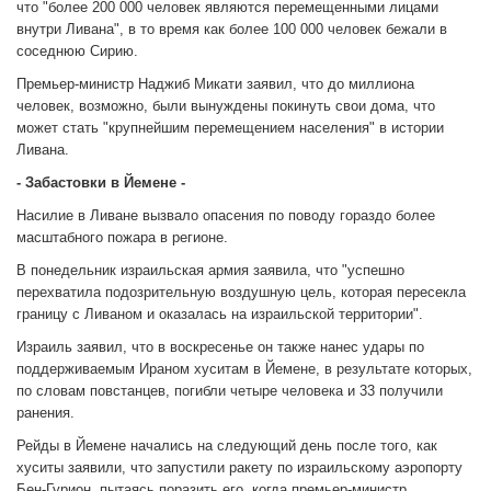
что "более 200 000 человек являются перемещенными лицами
внутри Ливана", в то время как более 100 000 человек бежали в
соседнюю Сирию.
Премьер-министр Наджиб Микати заявил, что до миллиона
человек, возможно, были вынуждены покинуть свои дома, что
может стать "крупнейшим перемещением населения" в истории
Ливана.
- Забастовки в Йемене -
Насилие в Ливане вызвало опасения по поводу гораздо более
масштабного пожара в регионе.
В понедельник израильская армия заявила, что "успешно
перехватила подозрительную воздушную цель, которая пересекла
границу с Ливаном и оказалась на израильской территории".
Израиль заявил, что в воскресенье он также нанес удары по
поддерживаемым Ираном хуситам в Йемене, в результате которых,
по словам повстанцев, погибли четыре человека и 33 получили
ранения.
Рейды в Йемене начались на следующий день после того, как
хуситы заявили, что запустили ракету по израильскому аэропорту
Бен-Гурион, пытаясь поразить его, когда премьер-министр