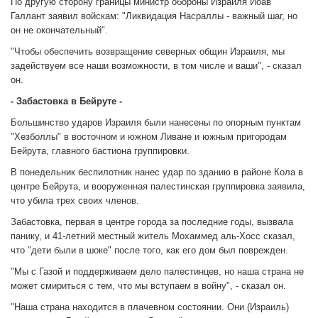
По другую сторону границы министр обороны Израиля Йоав
Галлант заявил войскам: "Ликвидация Насраллы - важный шаг, но
он не окончательный".
"Чтобы обеспечить возвращение северных общин Израиля, мы
задействуем все наши возможности, в том числе и ваши", - сказал
он.
- Забастовка в Бейруте -
Большинство ударов Израиля были нанесены по опорным пунктам
"Хезболлы" в восточном и южном Ливане и южным пригородам
Бейрута, главного бастиона группировки.
В понедельник беспилотник нанес удар по зданию в районе Кола в
центре Бейрута, и вооруженная палестинская группировка заявила,
что убила трех своих членов.
Забастовка, первая в центре города за последние годы, вызвала
панику, и 41-летний местный житель Мохаммед аль-Хосс сказал,
что "дети были в шоке" после того, как его дом был поврежден.
"Мы с Газой и поддерживаем дело палестинцев, но наша страна не
может смириться с тем, что мы вступаем в войну", - сказал он.
"Наша страна находится в плачевном состоянии. Они (Израиль)