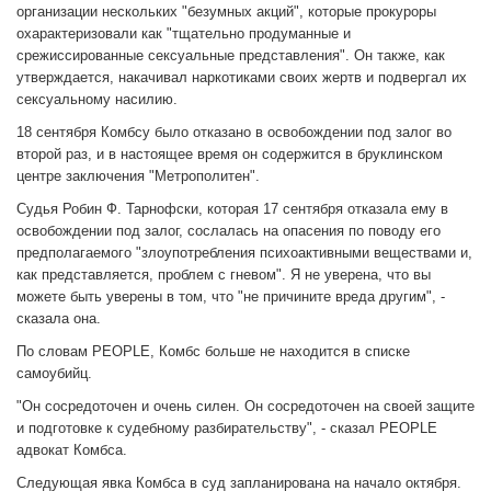
организации нескольких "безумных акций", которые прокуроры
охарактеризовали как "тщательно продуманные и
срежиссированные сексуальные представления". Он также, как
утверждается, накачивал наркотиками своих жертв и подвергал их
сексуальному насилию.
18 сентября Комбсу было отказано в освобождении под залог во
второй раз, и в настоящее время он содержится в бруклинском
центре заключения "Метрополитен".
Судья Робин Ф. Тарнофски, которая 17 сентября отказала ему в
освобождении под залог, сослалась на опасения по поводу его
предполагаемого "злоупотребления психоактивными веществами и,
как представляется, проблем с гневом". Я не уверена, что вы
можете быть уверены в том, что "не причините вреда другим", -
сказала она.
По словам PEOPLE, Комбс больше не находится в списке
самоубийц.
"Он сосредоточен и очень силен. Он сосредоточен на своей защите
и подготовке к судебному разбирательству", - сказал PEOPLE
адвокат Комбса.
Следующая явка Комбса в суд запланирована на начало октября.