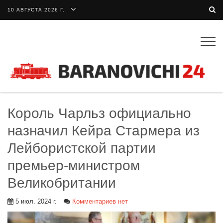
10 АВГУСТА 2026 Г.
Togg
navig
Король Чарльз официально
назначил Кейра Стармера из
Лейбористской партии
премьер-министром
Великобритании
5 июл. 2024 г.
Комментариев нет