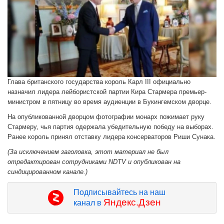
Глава британского государства король Карл III официально
назначил лидера лейбористской партии Кира Стармера премьер-
министром в пятницу во время аудиенции в Букингемском дворце.
На опубликованной дворцом фотографии монарх пожимает руку
Стармеру, чья партия одержала убедительную победу на выборах.
Ранее король принял отставку лидера консерваторов Риши Сунака.
(За исключением заголовка, этот материал не был
отредактирован сотрудниками NDTV и опубликован на
синдицированном канале.)
Подписывайтесь на наш
Яндекс.Дзен
канал в