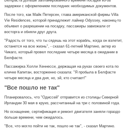
Белфаста дольше запланированного времени посадки из-за
задержки с оформлением последних необходимых документов.
После того, как Майк Петерсен, глава американской фирмы Villa
Vie Residences, которой принадлежит лайнер Odyssey, наконец-то
объявил о разрешении на посадку, пассажиры завизжали от
восторга и обняли друг друга.
"Радость от того, что ты сядешь на этот корабль, когда он взлетит,
останется на всю жизнь", - сказал 61-летний Мартино, актер из
Чикаго, который провел последние четыре месяца в ожидании в
Белфасте.
Пассажирка Холли Хеннесси, держащая на руках своего кота по
кличке Капитан, восторженно сказала: "Я пробыла в Белфасте
четыре месяца и два дня, но, эй, кто считает!"
"Все пошло не так"
Планировалось, что "Одиссей" отправится из столицы Северной
Ирландии 30 мая в круиз, рассчитанный на три с половиной года.
Но оснащение, сертификация и ремонт двигателя заняли гораздо
больше времени, чем ожидалось.
"Все, что могло пойти не так, пошло не так", - сказал Мартино.