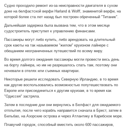
Судно проходило ремонт из-за неисправности двигателя в сухом
доке на белфастской верфи Harland & Wolff, знаменитой верфи, на
которой более ста лет назад был построен обреченный "Титаник".
Дальнейшая задержка была вызвана тем, что в этом месяце
судостроитель приступил к управлению финансами.
Пассажиры могут либо купить, либо арендовать на длительный
срок каюты на так называемом "жилом" круизном лайнере с
обещанием неограниченных путешествий по всему миру.
Во время долгого ожидания пассажиры могли провести весь день
на борту лайнера, но им не разрешалось спать там, поэтому они
ночевали в отелях или съемных квартирах.
Некоторые решили исследовать Северную Ирландию, в то время
как другие воспользовались возможностью попутешествовать по
Европе или присоединиться к другим круизам, в то время как
"Одиссея" застряла.
Затем в последние дни они вернулись в Белфаст для ожидаемого
отплытия, после чего корабль направится сначала в Брест, затем в
Бильбао, на Азорские острова и через Атлантику в Карибское море.
Плавучий городок, способный вместить около 600 пассажиров,