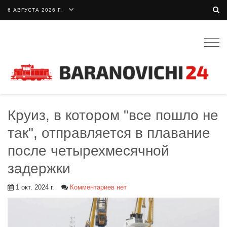
6 АВГУСТА 2026 Г.
Togg
navig
Круиз, в котором "все пошло не
так", отправляется в плавание
после четырехмесячной
задержки
1 окт. 2024 г.
Комментариев нет