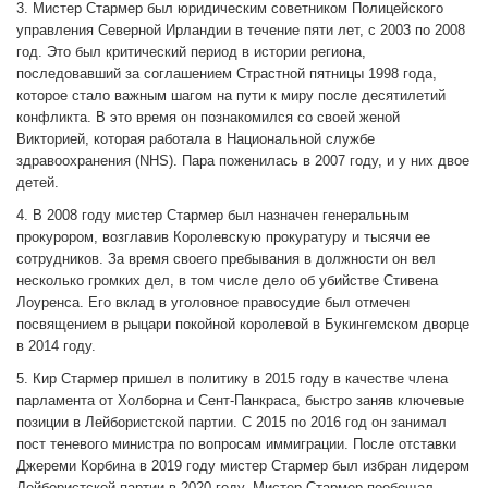
3. Мистер Стармер был юридическим советником Полицейского
управления Северной Ирландии в течение пяти лет, с 2003 по 2008
год. Это был критический период в истории региона,
последовавший за соглашением Страстной пятницы 1998 года,
которое стало важным шагом на пути к миру после десятилетий
конфликта. В это время он познакомился со своей женой
Викторией, которая работала в Национальной службе
здравоохранения (NHS). Пара поженилась в 2007 году, и у них двое
детей.
4. В 2008 году мистер Стармер был назначен генеральным
прокурором, возглавив Королевскую прокуратуру и тысячи ее
сотрудников. За время своего пребывания в должности он вел
несколько громких дел, в том числе дело об убийстве Стивена
Лоуренса. Его вклад в уголовное правосудие был отмечен
посвящением в рыцари покойной королевой в Букингемском дворце
в 2014 году.
5. Кир Стармер пришел в политику в 2015 году в качестве члена
парламента от Холборна и Сент-Панкраса, быстро заняв ключевые
позиции в Лейбористской партии. С 2015 по 2016 год он занимал
пост теневого министра по вопросам иммиграции. После отставки
Джереми Корбина в 2019 году мистер Стармер был избран лидером
Лейбористской партии в 2020 году. Мистер Стармер пообещал