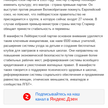
изменить культуру; его мантра - страна превыше партии. Он
выступил против решения Великобритании покинуть Европейский
союз, но пояснил, что лейбористское правительство не
присоединится к группе, в которую сейчас входят 27 членов. В
случае избрания премьер-министром страны мистер Стармер
обещает принести стабильность и перемены.
В манифесте Лейбористской партии основное внимание уделяется
таким ключевым инициативам, как наем 6500 новых учителей,
расширение системы ухода за детьми и создание бесплатных
клубов для завтраков в начальных школах. Они направлены на
повышение экономической безопасности путем создания более
стабильных рабочих мест, реформирования системы всеобщего
кредитования и ужесточения жилищных правил. В манифесте
также говорится о поддержке психического здоровья в школах,
реформировании системы социального обеспечения и продвижении
равенства женщин, этнических меньшинств, инвалидов и
сообщества ЛГБТ+.
Подписывайтесь на наш
Яндекс.Дзен
канал в