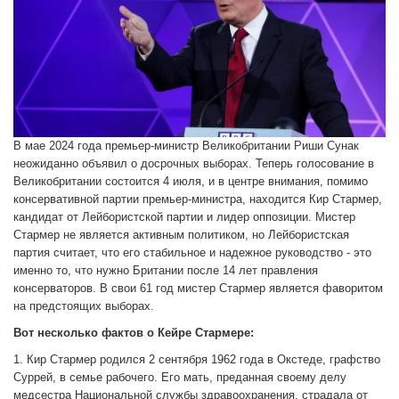
В мае 2024 года премьер-министр Великобритании Риши Сунак
неожиданно объявил о досрочных выборах. Теперь голосование в
Великобритании состоится 4 июля, и в центре внимания, помимо
консервативной партии премьер-министра, находится Кир Стармер,
кандидат от Лейбористской партии и лидер оппозиции. Мистер
Стармер не является активным политиком, но Лейбористская
партия считает, что его стабильное и надежное руководство - это
именно то, что нужно Британии после 14 лет правления
консерваторов. В свои 61 год мистер Стармер является фаворитом
на предстоящих выборах.
Вот несколько фактов о Кейре Стармере:
1. Кир Стармер родился 2 сентября 1962 года в Окстеде, графство
Суррей, в семье рабочего. Его мать, преданная своему делу
медсестра Национальной службы здравоохранения, страдала от