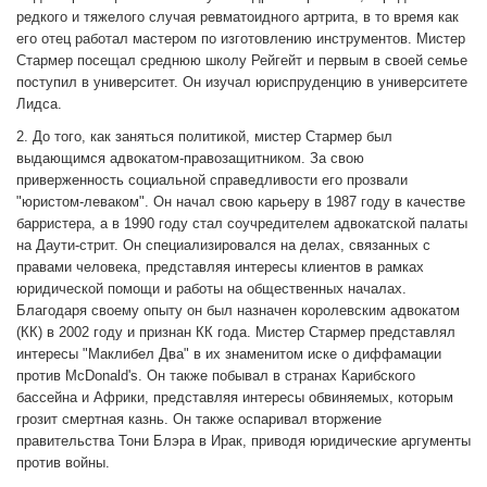
редкого и тяжелого случая ревматоидного артрита, в то время как
его отец работал мастером по изготовлению инструментов. Мистер
Стармер посещал среднюю школу Рейгейт и первым в своей семье
поступил в университет. Он изучал юриспруденцию в университете
Лидса.
2. До того, как заняться политикой, мистер Стармер был
выдающимся адвокатом-правозащитником. За свою
приверженность социальной справедливости его прозвали
"юристом-леваком". Он начал свою карьеру в 1987 году в качестве
барристера, а в 1990 году стал соучредителем адвокатской палаты
на Даути-стрит. Он специализировался на делах, связанных с
правами человека, представляя интересы клиентов в рамках
юридической помощи и работы на общественных началах.
Благодаря своему опыту он был назначен королевским адвокатом
(КК) в 2002 году и признан КК года. Мистер Стармер представлял
интересы "Маклибел Два" в их знаменитом иске о диффамации
против McDonald's. Он также побывал в странах Карибского
бассейна и Африки, представляя интересы обвиняемых, которым
грозит смертная казнь. Он также оспаривал вторжение
правительства Тони Блэра в Ирак, приводя юридические аргументы
против войны.