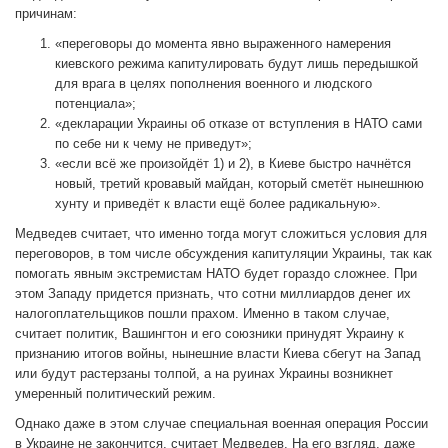
причинам:
«переговоры до момента явно выраженного намерения
киевского режима капитулировать будут лишь передышкой
для врага в целях пополнения военного и людского
потенциала»;
«декларации Украины об отказе от вступления в НАТО сами
по себе ни к чему не приведут»;
«если всё же произойдёт 1) и 2), в Киеве быстро начнётся
новый, третий кровавый майдан, который сметёт нынешнюю
хунту и приведёт к власти ещё более радикальную».
Медведев считает, что именно тогда могут сложиться условия для
переговоров, в том числе обсуждения капитуляции Украины, так как
помогать явным экстремистам НАТО будет гораздо сложнее. При
этом Западу придется признать, что сотни миллиардов денег их
налогоплательщиков пошли прахом. Именно в таком случае,
считает политик, Вашингтон и его союзники принудят Украину к
признанию итогов войны, нынешние власти Киева сбегут на Запад
или будут растерзаны толпой, а на руинах Украины возникнет
умеренный политический режим.
Однако даже в этом случае специальная военная операция России
в Украине не закончится, считает Медведев. На его взгляд, даже