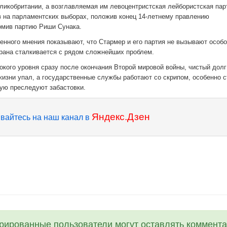
кобритании, а возглавляемая им левоцентристская лейбористская парт
 на парламентских выборах, положив конец 14-летнему правлению
ромив партию Риши Сунака.
енного мнения показывают, что Стармер и его партия не вызывают особо
страна сталкивается с рядом сложнейших проблем.
кого уровня сразу после окончания Второй мировой войны, чистый долг
жизни упал, а государственные службы работают со скрипом, особенно 
ую преследуют забастовки.
Яндекс.Дзен
вайтесь на наш канал в
трированные пользователи могут оставлять коммента