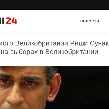
НОВОСТИ
истр Великобритании Риши Сунак
 на выборах в Великобритании
Тайный гость: Ресторан “Папараць
Тайный гость: кафе «Фас
Кветка”