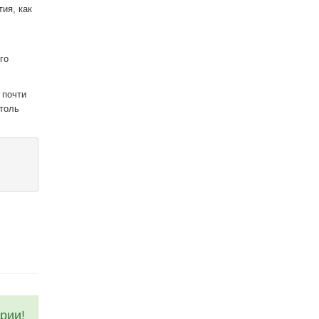
ия, как
го
 почти
столь
рии!