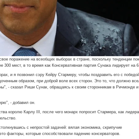
вое поражение на всеобщих выборах в стране, поскольку тенденции пок
е 300 мест, в то время как Консервативная партия Сунака лидирует на 6
рах, и я позвонил сэру Кейру Стармеру, чтобы поздравить его с победой
доченным образом, при доброй воле всех сторон. Это то, что должно все
ны", - сказал Риши Сунак, обращаясь к своим сторонникам в Ричмонде и
рю", - добавил он.
тва королю Карлу III, после чего монарх попросит Стармера, как лидера
ельство.
столкнувшись с непростой задачей: вялая экономика, скрипучие
 это факторы, которые способствовали падению консерваторов.