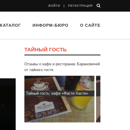
ВОЙТИ
РЕГИСТРАЦИЯ
КАТАЛОГ
ИНФОРМ-БЮРО
О САЙТЕ
ТАЙНЫЙ ГОСТЬ
Отзывы о кафе и ресторанах Барановичей
от тайного гостя.
ти Хасти»
Тайный гость: Кафе "Grand Buffet"
Тайный гос