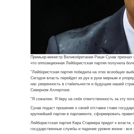
Премьер-министр Великобритании Риши Сунак признал с
что оппозиционная Лейбористская партия получила боле
"Лейбористская партия победила на этих всеобщих выбо
Сегодня власть перейдет из рук в руки мирным и упоря
нас уверенность в стабильности и будущем нашей стра
Северном Аллертоне.
"Я сожалею. Я беру на себя ответственность за эту поте
Сунак подаст прошение о своей отставке главе государс
крупнейшей партии в парламенте, сформировать правит
Лейбористская партия Кира Стармера придет к власти, 
государственные службы и падение уровня жизни - все