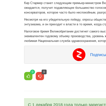
Кир Стармер станет следующим премьер-министром Вели
ожидается, получит подавляющее большинство голосов
консерваторов, которое часто было неспокойным, разг
Несмотря на его убедительную победу, опросы обществ
энтузиазма, и он приходит к власти в то время, когда 
Налоговое бремя Великобритании достигнет самого высо
эквивалентен годовому объему производства, уровень 
любимая Национальная служба здравоохранения, котор
Подписы
0
0
С 1 декабря 2018 года только зарегис