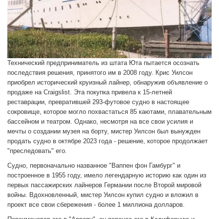
Технический предприниматель из штата Юта пытается осознать
последствия решения, принятого им в 2008 году. Крис Уилсон
приобрел исторический круизный лайнер, обнаружив объявление о
продаже на Craigslist. Эта покупка привела к 15-летней
реставрации, превратившей 293-футовое судно в настоящее
сокровище, которое могло похвастаться 85 каютами, плавательным
бассейном и театром. Однако, несмотря на все свои усилия и
мечты о создании музея на борту, мистер Уилсон был вынужден
продать судно в октябре 2023 года - решение, которое продолжает
"преследовать" его.
Судно, первоначально названное "Ваппен фон Гамбург" и
построенное в 1955 году, имело легендарную историю как один из
первых пассажирских лайнеров Германии после Второй мировой
войны. Вдохновленный, мистер Уилсон купил судно и вложил в
проект все свои сбережения - более 1 миллиона долларов.