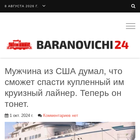
8 АВГУСТА 2026 Г.
Togg
navig
Мужчина из США думал, что
сможет спасти купленный им
круизный лайнер. Теперь он
тонет.
1 окт. 2024 г.
Комментариев нет