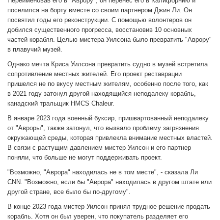
Переименовав его в "Аврору", он перенес его в Калифорнию и
поселился на борту вместе со своим партнером Джин Ли. Он
посвятил годы его реконструкции. С помощью волонтеров он
добился существенного прогресса, восстановив 10 основных
частей корабля. Целью мистера Уилсона было превратить "Аврору"
в плавучий музей.
Однако мечта Криса Уилсона превратить судно в музей встретила
сопротивление местных жителей. Его проект реставрации
пришелся не по вкусу местным жителям, особенно после того, как
в 2021 году затонул другой находящийся неподалеку корабль,
канадский тральщик HMCS Chaleur.
В январе 2023 года военный буксир, пришвартованный неподалеку
от "Авроры", также затонул, что вызвало проблему загрязнения
окружающей среды, которая привлекла внимание местных властей.
В связи с растущим давлением мистер Уилсон и его партнер
поняли, что больше не могут поддерживать проект.
"Возможно, "Аврора" находилась не в том месте", - сказала Ли
CNN. "Возможно, если бы "Аврора" находилась в другом штате или
другой стране, все было бы по-другому".
В конце 2023 года мистер Уилсон принял трудное решение продать
корабль. Хотя он был уверен, что покупатель разделяет его