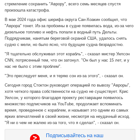
стремление сохранить "Аврору", всего семь месяцев спустя
произошла катастрофа.
В мае 2024 года офис шерифа округа Сан-Хоакин сообщил, что
"Аврора" тонет. Из-за пробоины в судне появилась вода, из-за чего
дизельное топливо и нефть попали в водный путь Дельты.
Подрядчикам, нанятым береговой охраной США, удалось снять
судно с мели, но было ясно, что будущее судна безрадостно.
"Я тщательно обслуживал этот корабль", - сказал мистер Уилсон
CNN, потрясенный тем, что он затонул. "Он был у нас 15 лет, и у
нас не было с этим проблем".
"Это преследует меня, и я теряю сон из-за этого", - сказал он.
Сегодня город Стоктон руководит операцией по вывозу "Авроры",
хотя четкого права собственности на судно не существует. Крис
Уилсон, у которого благодаря проекту реставрации появилось
множество подписчиков на YouTube, продолжает вспоминать
время, проведенное с кораблем, и называет это одним из самых
ярких впечатлений в своей жизни, несмотря на неудачный исход.
"Я ни о чем не жалею из-за того, что я сделал", - сказал он.
Подписывайтесь на наш