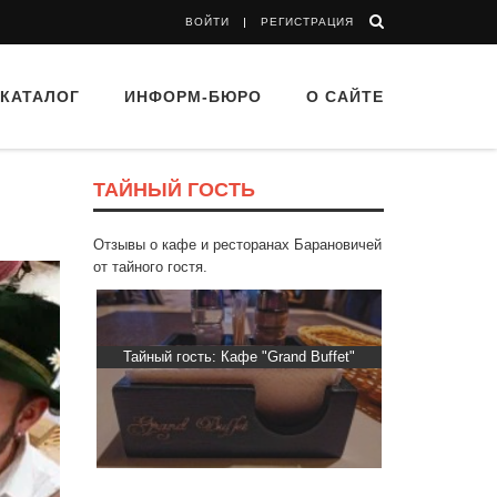
ВОЙТИ
РЕГИСТРАЦИЯ
КАТАЛОГ
ИНФОРМ-БЮРО
О САЙТЕ
ТАЙНЫЙ ГОСТЬ
Отзывы о кафе и ресторанах Барановичей
от тайного гостя.
 “Drova”
Тайный гость: Кафе "Grand Buffet"
Тайный гост