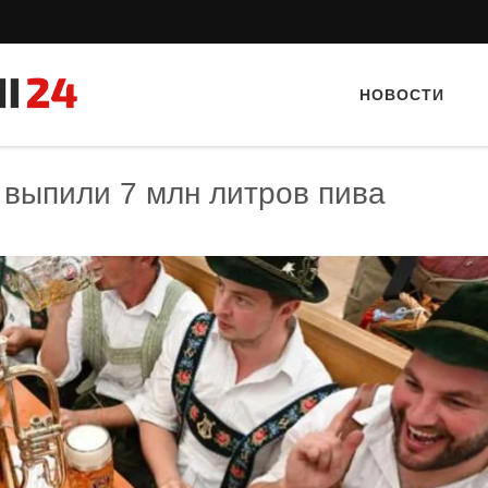
НОВОСТИ
выпили 7 млн литров пива
Тайный гость: кафе «Автограф»
Тайный гость: Гастропаб