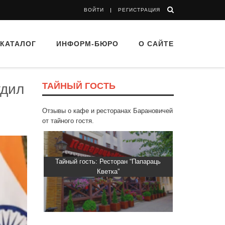
ВОЙТИ
РЕГИСТРАЦИЯ
КАТАЛОГ
ИНФОРМ-БЮРО
О САЙТЕ
ТАЙНЫЙ ГОСТЬ
удил
Отзывы о кафе и ресторанах Барановичей
от тайного гостя.
 “Drova”
Тайный гость: Ресторан “Папараць
Тайный гос
Кветка”