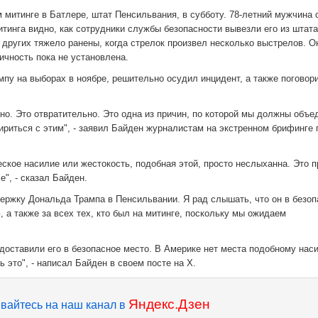
 митинге в Батлере, штат Пенсильвания, в субботу. 78-летний мужчина 
итинга видно, как сотрудники службы безопасности вывезли его из штата
 других тяжело ранены, когда стрелок произвел несколько выстрелов. О
ичность пока не установлена.
пу на выборах в ноябре, решительно осудил инцидент, а также поговор
но. Это отвратительно. Это одна из причин, по которой мы должны объе
ириться с этим", - заявил Байден журналистам на экстренном брифинге 
ское насилие или жестокость, подобная этой, просто неслыханна. Это п
", - сказал Байден.
ержку Дональда Трампа в Пенсильвании. Я рад слышать, что он в безоп
, а также за всех тех, кто был на митинге, поскольку мы ожидаем
 доставили его в безопасное место. В Америке нет места подобному нас
 это", - написал Байден в своем посте на X.
Яндекс.Дзен
вайтесь на наш канал в