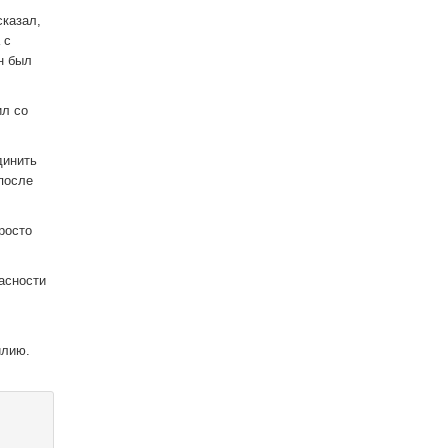
сказал,
 с
н был
ил со
динить
после
росто
асности
илию.