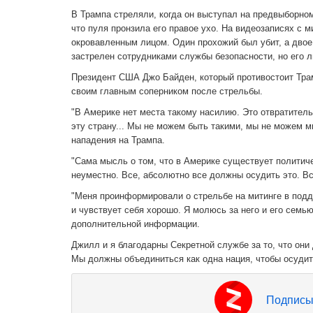
В Трампа стреляли, когда он выступал на предвыборном
что пуля пронзила его правое ухо. На видеозаписях с м
окровавленным лицом. Один прохожий был убит, а двое
застрелен сотрудниками службы безопасности, но его л
Президент США Джо Байден, который противостоит Трам
своим главным соперником после стрельбы.
"В Америке нет места такому насилию. Это отвратитель
эту страну... Мы не можем быть такими, мы не можем м
нападения на Трампа.
"Сама мысль о том, что в Америке существует политиче
неуместно. Все, абсолютно все должны осудить это. Все
"Меня проинформировали о стрельбе на митинге в подд
и чувствует себя хорошо. Я молюсь за него и его семью
дополнительной информации.
Джилл и я благодарны Секретной службе за то, что они
Мы должны объединиться как одна нация, чтобы осудить
Подписы