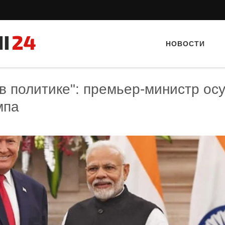
НОВОСТИ
в политике": премьер-министр ос
мпа
Тайный гость: Гастропаб