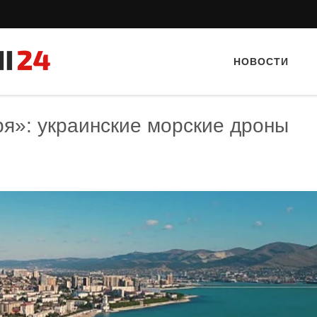
НОВОСТИ
ря»: украинские морские дроны
Тайный гость: ресторан «Пиросмани»
Тайный гость: кафе «А