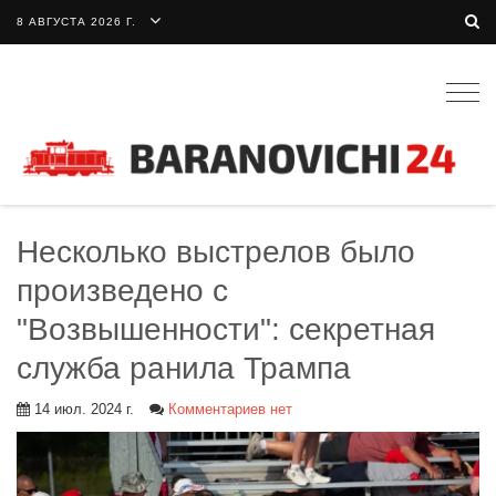
8 АВГУСТА 2026 Г.
Togg
navig
Несколько выстрелов было
произведено с
"Возвышенности": секретная
служба ранила Трампа
14 июл. 2024 г.
Комментариев нет