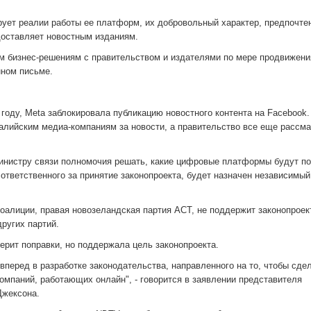
рует реалии работы ее платформ, их добровольный характер, предпочте
доставляет новостным изданиям.
м бизнес-решениям с правительством и издателями по мере продвижени
нном письме.
 году, Meta заблокировала публикацию новостного контента на Facebook.
ралийским медиа-компаниям за новости, а правительство все еще рассм
министру связи полномочия решать, какие цифровые платформы будут п
, ответственного за принятие законопроекта, будет назначен независимый
оалиции, правая новозеландская партия ACT, не поддержит законопроект
других партий.
ерит поправки, но поддержала цель законопроекта.
вперед в разработке законодательства, направленного на то, чтобы сде
мпаний, работающих онлайн", - говорится в заявлении представителя
Джексона.