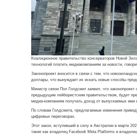
Коалиционное правительство консерваторов Новой Зел
технологий платить медиакомпаниям за новости, говори
Законопроект вносится в связи с тем, что новозеланд
доллары, что вынуждает их искать новые способы пред
Министр связи Пол Голдсмит заявил, что законопроект
предыдущим лейбористским правительством, будет пре
медиа-компаниям получать доход от выпускаемых ими н
По словам Голдсмита, предлагаемые изменения приведу
цифровых переговорах.
Этот закон, вступивший в силу в Австралии в марте 20
такие как владелец Facebook Meta Platforms и владелец