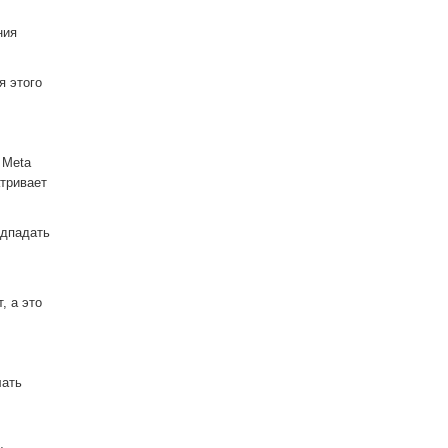
ния
я этого
 Meta
атривает
одпадать
, а это
лать