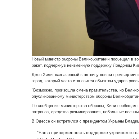
Новый министр обороны Великобритании пообещал в вос
ракет, подчеркнув неизменную поддержку Лондоном Кие
Джон Хили, назначенный в пятницу новым премьер-мин
город, который часто становится объектом ударов росс
"Возможно, произошла смена правительства, но Великоб
опубликованному министерством обороны Великобритан
По сообщению министерства обороны, Хили пообещал п
патронов, средства разминирования, небольшие военные
В Одессе он встретился с президентом Украины Влад
"Наша приверженность поддержке украинского н