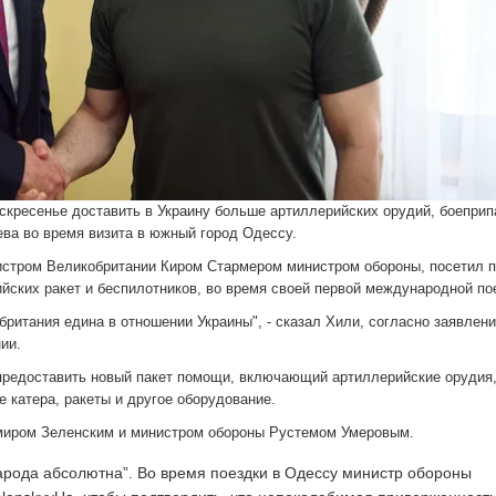
кресенье доставить в Украину больше артиллерийских орудий, боеприп
ва во время визита в южный город Одессу.
истром Великобритании Киром Стармером министром обороны, посетил 
ийских ракет и беспилотников, во время своей первой международной по
ритания едина в отношении Украины", - сказал Хили, согласно заявлен
ии.
редоставить новый пакет помощи, включающий артиллерийские орудия,
 катера, ракеты и другое оборудование.
имиром Зеленским и министром обороны Рустемом Умеровым.
арода абсолютна”. Во время поездки в Одессу министр обороны