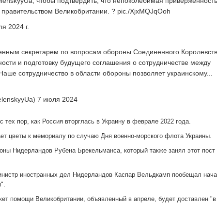
enskyyUa, чтобы подтвердить, что непоколебимая приверженност
 правительством Великобритании. ? pic./XjxMQJqOoh
я 2024 г.
венным секретарем по вопросам обороны Соединенного Королевств
ости и подготовку будущего соглашения о сотрудничестве между
Наше сотрудничество в области обороны позволяет украинскому...
elenskyyUa) 7 июля 2024
 тех пор, как Россия вторглась в Украину в феврале 2022 года.
ает цветы к мемориалу по случаю Дня военно-морского флота Украины.
оны Нидерландов Рубена Брекельманса, который также занял этот пост
инистр иностранных дел Нидерландов Каспар Вельдкамп пообещал нача
".
акет помощи Великобритании, объявленный в апреле, будет доставлен "