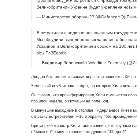
@JohnHealey_MP встретился с президентом @Zel
Великобритании Украине будет укреплена новым
— Министерство обороны?? (@DefenceHQ) 7 июл
Я встретился с недавно назначенным государст
Мы обсудили выполнение соглашения о безопасн
Украиной и Великобританией сроком на 100 лет. 
pic./IPo3Eqbdio
— Владимир Зеленский / Volodimir Zelenskiy (@Z
Лондон был одним из самых верных сторонников Киева с
Зеленский опубликовал кадры, на которых Хили возлаг
Он сказал, что проинформировал Хили и министра обор
прошлой неделе, о ситуации на поле боя.
В минувшие выходные в столице Нидерландов Киеве м
отправку истребителей F-16 в Украину "без промедления
Британский министр Хили также заявил, что крупный п
объеме в Украину в течение следующих 100 дней".