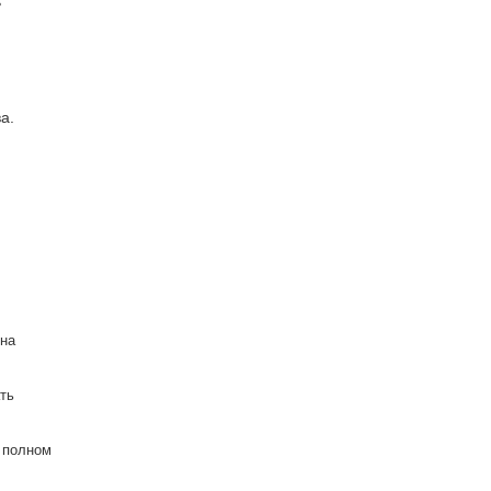
ь
а.
 на
ть
в полном