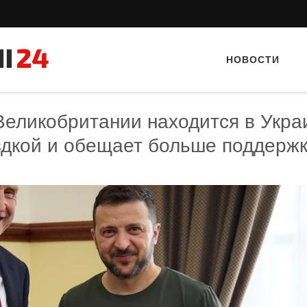
НОВОСТИ
еликобритании находится в Укра
здкой и обещает больше поддерж
Тайный гость: Гастропаб “Drova”
Тайный гость: Ресторан 
Кветка”