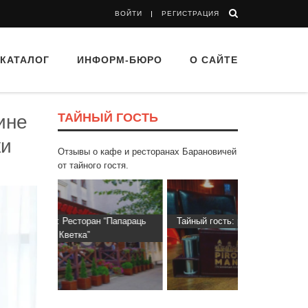
ВОЙТИ
РЕГИСТРАЦИЯ
КАТАЛОГ
ИНФОРМ-БЮРО
О САЙТЕ
ТАЙНЫЙ ГОСТЬ
ине
ки
Отзывы о кафе и ресторанах Барановичей
от тайного гостя.
“Папараць
Тайный гость: ресторан «Пиросмани»
Тайный гос