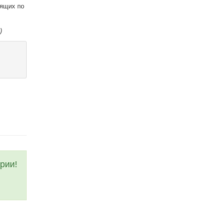
дящих по
)
рии!