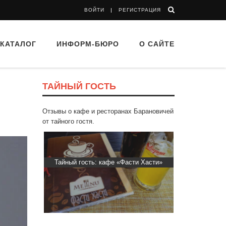
ВОЙТИ
РЕГИСТРАЦИЯ
КАТАЛОГ
ИНФОРМ-БЮРО
О САЙТЕ
ТАЙНЫЙ ГОСТЬ
Отзывы о кафе и ресторанах Барановичей
от тайного гостя.
 Капибара
Тайный гость: кафе «Фасти Хасти»
Тайный гост