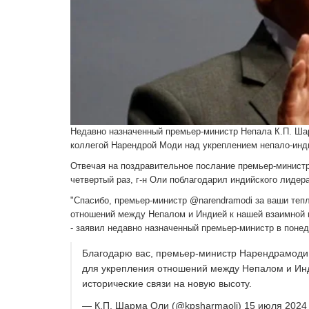
Недавно назначенный премьер-министр Непала К.П. Шар
коллегой Нарендрой Моди над укреплением непало-инди
Отвечая на поздравительное послание премьер-министр
четвертый раз, г-н Оли поблагодарил индийского лидер
"Спасибо, премьер-министр @narendramodi за ваши теп
отношений между Непалом и Индией к нашей взаимной 
- заявил недавно назначенный премьер-министр в понед
Благодарю вас, премьер-министр Нарендрамоди,
для укрепления отношений между Непалом и Ин
исторические связи на новую высоту.
— К.П. Шарма Оли (@kpsharmaoli) 15 июля 2024 