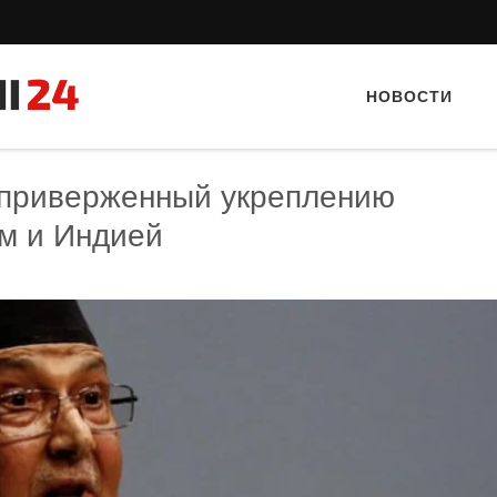
НОВОСТИ
 приверженный укреплению
м и Индией
Тайный гость: доставка