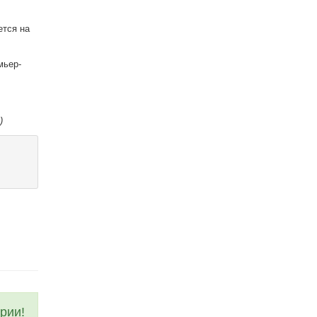
ется на
мьер-
)
рии!