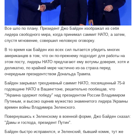
Все шло по плану. Президент Джо Байден изображал из себя
лидера свободного мира, когда принимал саммит НАТО, а затем,
спустя мгновение, совершил неловкую оговорку.
В то время как Байден изо всех сил пытается убедить многих
американцев в том, что он по-прежнему подходит для работы на
этом посту, лидеры НАТО предлагают ему вотумы доверия, хотя и
деликатно, по крайней мере частично из-за страха перед
очередным президентством Дональда Трампа.
Байден закрывал трехдневный саммит НАТО, посвященный 75-й
годовщине НАТО в Вашингтоне, решительно пообещав, что
"Украина одержит победу" над президентом России Владимиром
Путиным, и высоко оценив мужество знаменитого лидера Украины
времен войны Владимира Зеленского.
Повернувшись к Зеленскому в военной форме, Джо Байден сказал:
"Дамы и господа, президент Путин".
Байден быстро исправился, и Зеленский, бывший комик, тут же