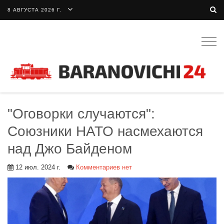
8 АВГУСТА 2026 Г.
Togg
navig
"Оговорки случаются":
Союзники НАТО насмехаются
над Джо Байденом
12 июл. 2024 г.
Комментариев нет