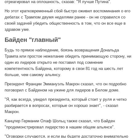
отреагировал на оплошность, сказав: "Я лучше Путина".
Но этот кратковременный сбой быстро оживил воспоминания о его
дебатах с Трампом двумя неделями ранее - он не справился со
своей задачей убедить общественность в том, что он все еще в
здравом уме.
Байден "главный"
Будь то прямое наблюдение, боязнь возвращения Дональда
Трампа или простое нежелание обидеть принимающую сторону, ни
один из лидеров открыто не поставил под сомнение
компетентность Байдена, которому в свои 81 год на шесть лет
больше, чем самому альянсу.
Президент Франции Эммануэль Макрон сказал, что он подробно
поговорил с Байденом на ужине для лидеров в Белом доме.
"Я, как всегда, увидел президента, который стоит у руля и четко
разбирается в вопросах, которые он хорошо знает", - сказал
Макрон.
Канцлер Германии Олаф Шольц также сказал, что Байден
"продемонстрировал лидерство в нашем общем альянсе".
"Оговорки случаются, и если вы будете достаточно внимательно