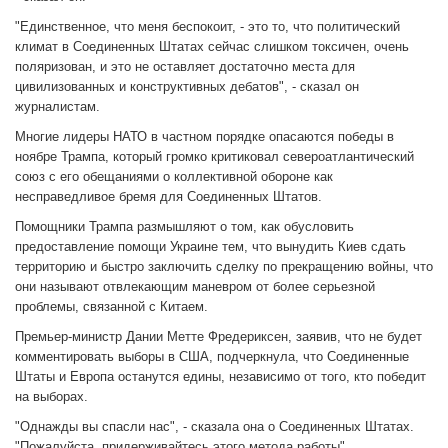
"Единственное, что меня беспокоит, - это то, что политический
климат в Соединенных Штатах сейчас слишком токсичен, очень
поляризован, и это не оставляет достаточно места для
цивилизованных и конструктивных дебатов", - сказал он
журналистам.
Многие лидеры НАТО в частном порядке опасаются победы в
ноябре Трампа, который громко критиковал североатлантический
союз с его обещаниями о коллективной обороне как
несправедливое бремя для Соединенных Штатов.
Помощники Трампа размышляют о том, как обусловить
предоставление помощи Украине тем, что вынудить Киев сдать
территорию и быстро заключить сделку по прекращению войны, что
они называют отвлекающим маневром от более серьезной
проблемы, связанной с Китаем.
Премьер-министр Дании Метте Фредериксен, заявив, что не будет
комментировать выборы в США, подчеркнула, что Соединенные
Штаты и Европа останутся едины, независимо от того, кто победит
на выборах.
"Однажды вы спасли нас", - сказала она о Соединенных Штатах.
"Пожалуйста, придерживайтесь этого метода работы".