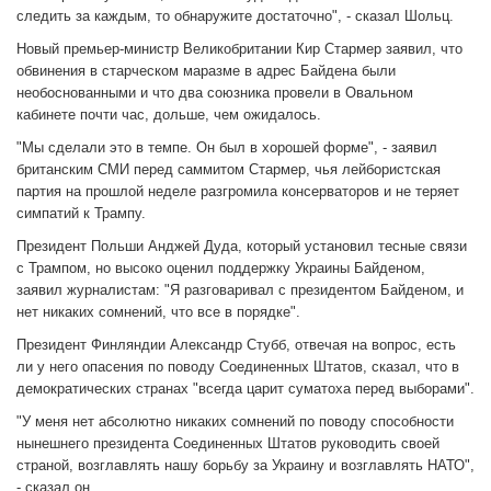
следить за каждым, то обнаружите достаточно", - сказал Шольц.
Новый премьер-министр Великобритании Кир Стармер заявил, что
обвинения в старческом маразме в адрес Байдена были
необоснованными и что два союзника провели в Овальном
кабинете почти час, дольше, чем ожидалось.
"Мы сделали это в темпе. Он был в хорошей форме", - заявил
британским СМИ перед саммитом Стармер, чья лейбористская
партия на прошлой неделе разгромила консерваторов и не теряет
симпатий к Трампу.
Президент Польши Анджей Дуда, который установил тесные связи
с Трампом, но высоко оценил поддержку Украины Байденом,
заявил журналистам: "Я разговаривал с президентом Байденом, и
нет никаких сомнений, что все в порядке".
Президент Финляндии Александр Стубб, отвечая на вопрос, есть
ли у него опасения по поводу Соединенных Штатов, сказал, что в
демократических странах "всегда царит суматоха перед выборами".
"У меня нет абсолютно никаких сомнений по поводу способности
нынешнего президента Соединенных Штатов руководить своей
страной, возглавлять нашу борьбу за Украину и возглавлять НАТО",
- сказал он.