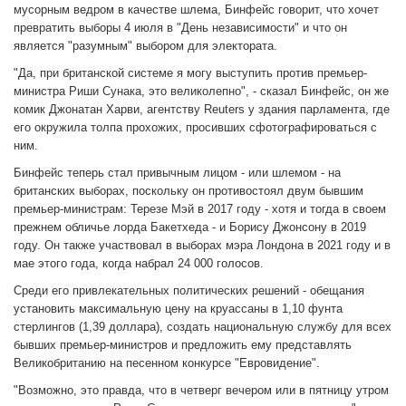
мусорным ведром в качестве шлема, Бинфейс говорит, что хочет
превратить выборы 4 июля в "День независимости" и что он
является "разумным" выбором для электората.
"Да, при британской системе я могу выступить против премьер-
министра Риши Сунака, это великолепно", - сказал Бинфейс, он же
комик Джонатан Харви, агентству Reuters у здания парламента, где
его окружила толпа прохожих, просивших сфотографироваться с
ним.
Бинфейс теперь стал привычным лицом - или шлемом - на
британских выборах, поскольку он противостоял двум бывшим
премьер-министрам: Терезе Мэй в 2017 году - хотя и тогда в своем
прежнем обличье лорда Бакетхеда - и Борису Джонсону в 2019
году. Он также участвовал в выборах мэра Лондона в 2021 году и в
мае этого года, когда набрал 24 000 голосов.
Среди его привлекательных политических решений - обещания
установить максимальную цену на круассаны в 1,10 фунта
стерлингов (1,39 доллара), создать национальную службу для всех
бывших премьер-министров и предложить ему представлять
Великобританию на песенном конкурсе "Евровидение".
"Возможно, это правда, что в четверг вечером или в пятницу утром