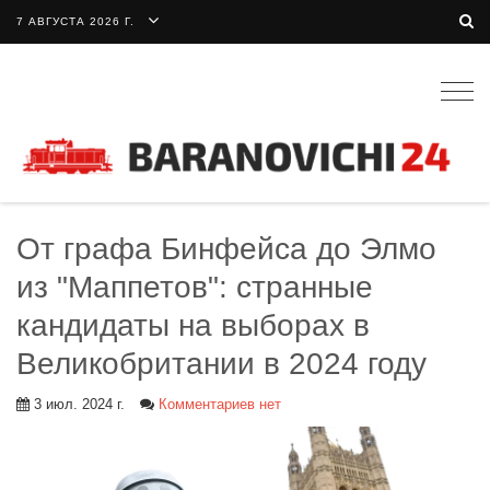
7 АВГУСТА 2026 Г.
Togg
navig
От графа Бинфейса до Элмо
из "Маппетов": странные
кандидаты на выборах в
Великобритании в 2024 году
3 июл. 2024 г.
Комментариев нет