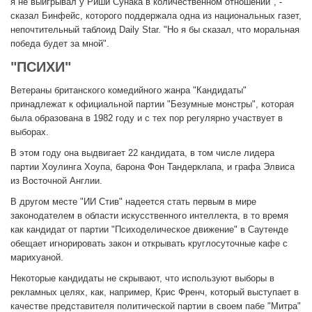
я не выигрывал у Риши Сунака в количественном отношении", -
сказал Бинфейс, которого поддержала одна из национальных газет,
непочтительный таблоид Daily Star. "Но я бы сказал, что моральная
победа будет за мной".
"ПСИХИ"
Ветераны британского комедийного жанра "Кандидаты"
принадлежат к официальной партии "Безумные монстры", которая
была образована в 1982 году и с тех пор регулярно участвует в
выборах.
В этом году она выдвигает 22 кандидата, в том числе лидера
партии Хоулинга Хоупа, барона Фон Тандерклапа, и графа Элвиса
из Восточной Англии.
В другом месте "ИИ Стив" надеется стать первым в мире
законодателем в области искусственного интеллекта, в то время
как кандидат от партии "Психоделическое движение" в Саутенде
обещает игнорировать закон и открывать круглосуточные кафе с
марихуаной.
Некоторые кандидаты не скрывают, что используют выборы в
рекламных целях, как, например, Крис Френч, который выступает в
качестве представителя политической партии в своем пабе "Митра"