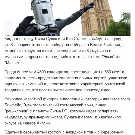
Когда в пятницу Риши Сунак или Кир Стармер выйдут на сцену,
чтобы поприветствовать победу на выборах в Великобритании, в
момент их триумфа к ним присоединится либо мужчина с
мусорным ведром на голове, либо кто-то в костюме "Элмо" из
"Маппетс".
Среди более чем 4500 кандидатов, претендующих на 650 мест в
парламенте, есть представители маргинальных партий, участники
одиночных кампаний и, в соответствии с характерной британской
традицией, те, кто просто высмеивает все происходящее.
Наиболее известной фигурой в последней категории является граф
Бинфейс, "межгалактический космический воин, лидер
"рециклонов" с планеты Сигма IX", который будет оспаривать
кандидатуру премьер-министра Сунака в своем избирательном
округе на севере Англии.
Одетый в серебристый костюм с накидкой в тон и с серебряным