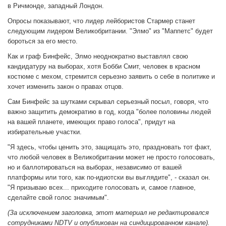
в Ричмонде, западный Лондон.
Опросы показывают, что лидер лейбористов Стармер станет
следующим лидером Великобритании. "Элмо" из "Маппетс" будет
бороться за его место.
Как и граф Бинфейс, Элмо неоднократно выставлял свою
кандидатуру на выборах, хотя Бобби Смит, человек в красном
костюме с мехом, стремится серьезно заявить о себе в политике и
хочет изменить закон о правах отцов.
Сам Бинфейс за шутками скрывал серьезный посыл, говоря, что
важно защитить демократию в год, когда "более половины людей
на вашей планете, имеющих право голоса", придут на
избирательные участки.
"Я здесь, чтобы ценить это, защищать это, праздновать тот факт,
что любой человек в Великобритании может не просто голосовать,
но и баллотироваться на выборах, независимо от вашей
платформы или того, как по-идиотски вы выглядите", - сказал он.
"Я призываю всех... приходите голосовать и, самое главное,
сделайте свой голос значимым".
(За исключением заголовка, этот материал не редактировался
сотрудниками NDTV и опубликован на синдицированном канале).