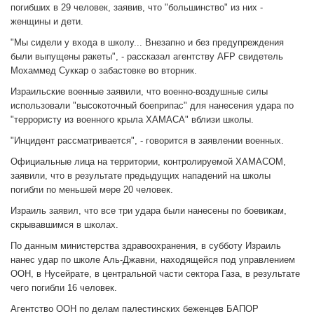
погибших в 29 человек, заявив, что "большинство" из них -
женщины и дети.
"Мы сидели у входа в школу... Внезапно и без предупреждения
были выпущены ракеты", - рассказал агентству AFP свидетель
Мохаммед Суккар о забастовке во вторник.
Израильские военные заявили, что военно-воздушные силы
использовали "высокоточный боеприпас" для нанесения удара по
"террористу из военного крыла ХАМАСА" вблизи школы.
"Инцидент рассматривается", - говорится в заявлении военных.
Официальные лица на территории, контролируемой ХАМАСОМ,
заявили, что в результате предыдущих нападений на школы
погибли по меньшей мере 20 человек.
Израиль заявил, что все три удара были нанесены по боевикам,
скрывавшимся в школах.
По данным министерства здравоохранения, в субботу Израиль
нанес удар по школе Аль-Джавни, находящейся под управлением
ООН, в Нусейрате, в центральной части сектора Газа, в результате
чего погибли 16 человек.
Агентство ООН по делам палестинских беженцев БАПОР