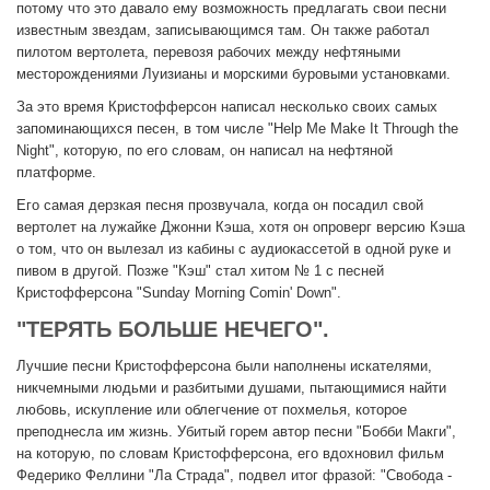
потому что это давало ему возможность предлагать свои песни
известным звездам, записывающимся там. Он также работал
пилотом вертолета, перевозя рабочих между нефтяными
месторождениями Луизианы и морскими буровыми установками.
За это время Кристофферсон написал несколько своих самых
запоминающихся песен, в том числе "Help Me Make It Through the
Night", которую, по его словам, он написал на нефтяной
платформе.
Его самая дерзкая песня прозвучала, когда он посадил свой
вертолет на лужайке Джонни Кэша, хотя он опроверг версию Кэша
о том, что он вылезал из кабины с аудиокассетой в одной руке и
пивом в другой. Позже "Кэш" стал хитом № 1 с песней
Кристофферсона "Sunday Morning Comin' Down".
"ТЕРЯТЬ БОЛЬШЕ НЕЧЕГО".
Лучшие песни Кристофферсона были наполнены искателями,
никчемными людьми и разбитыми душами, пытающимися найти
любовь, искупление или облегчение от похмелья, которое
преподнесла им жизнь. Убитый горем автор песни "Бобби Макги",
на которую, по словам Кристофферсона, его вдохновил фильм
Федерико Феллини "Ла Страда", подвел итог фразой: "Свобода -