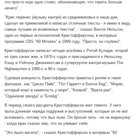
это просто еще одно слово, обозначающее, что терять больше
нечего".
"Крис перенес (музыку кантри) из средневековья в наши дни,
сделал ее приемлемой и написал отличные тексты - я имею в виду,
самые лучшие из возможных текстов", - сказал Вилли Нельсон,
один из первых исполнителей Кристофферсона, в интервью
программе CBS "60 Minutes" в 1999 году. "Просто, но глубоко".
Кристофферсон записал четыре альбома с Ритой Кулидж, второй
из трех своих жен, в 1970-х годах и присоединился к Нельсону,
Кэшу и Уэйлону Дженнингсам в супергруппе кантри-музыки The
Highwaymen в 1980-х и 90-х годах.
Суровая внешность Кристофферсона привела к ролям в таких
фильмах, как "Циско Пайк", "Пэт Гарретт и Билли Кид", "Моряк,
который впал в немилость у моря", "Конвой", "Врата рая",
"Одинокая звезда" и "Блейд".
В период своего расцвета Кристофферсон жил тяжело. У него
была длинная череда подружек и выступлений, которые он не мог
вспомнить, потому что был пьян. Он бросил пить - но не марихуану
- когда врач сказал ему, что он убивает себя.
"Это было весело", - сказал Кристофферсон в интервью "60