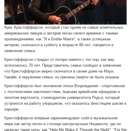
Крис Кристофферсон, который стал одним из самых влиятельных
американских певцов и авторов песен своего времени с такими
произведениями, как "Я и Бобби Макги", а также успешным
актером, скончался в субботу в возрасте 88 лет, говорится в
заявлении семьи.
Кристофферсон страдал от потери памяти с тех пор, как ему
исполнилось 70 лет. Представитель семьи сообщил в заявлении,
что Кристофферсон мирно скончался в своем доме на Мауи,
Гавайи, в окружении семьи, но причина смерти не была указана.
Кристофферсон был человеком эпохи Возрождения - спортсменом
с поэтическими наклонностями, бывшим армейским офицером и
пилотом вертолета, стипендиатом университета Родса, который
устроился на работу уборщиком, что оказалось блестящим шагом в
карьере.
Кристофферсон впервые зарекомендовал себя в музыкальном
мире как автор песен в столице кантри-музыки Нэшвилле, где он
написал такие хиты, как "Help Me Make It Through the Night", "For the