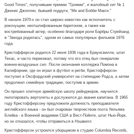
Good Times", получившие премию "Грэмми", и жалобный хит № 1
Дженис Джоплин, бывшей подруги, "Me and Бобби Макги."
В начале 1970-х он стал широко известен как исполнитель с
рокочущим, неотшлифованным баритоном, а также как
востребованный актер, особенно благодаря роли Барбры Стрейзанд
в "Звезда родилась", одном из самых популярных фильмов 1976
года.
Кристофферсон родился 22 июня 1936 года в Браунсвилле, штат
Техас, и часто переезжал, потому что его отец был генералом
военно-воздушных сил. После окончания колледжа Помона в
Калифорнии, где он играл в футбол и регби, Кристофферсон
поступил в Оксфордский университет на стипендию Родса, а затем
продолжил семейную традицию, поступив в армию.
Он прошел элитную армейскую школу рейнджеров, научился
пилотировать вертолеты и дослужился до звания капитана. В 1965
году Кристофферсону предложили должность преподавателя
английского языка - он был очарован творчеством поэта Уильяма
Блейка - в Военной академии США в Вест-Пойнте, штат Нью-Йорк,
но он отказался, чтобы отправиться в Нэшвилл.
Кристофферсон устроился уборщиком в студию Columbia Records,