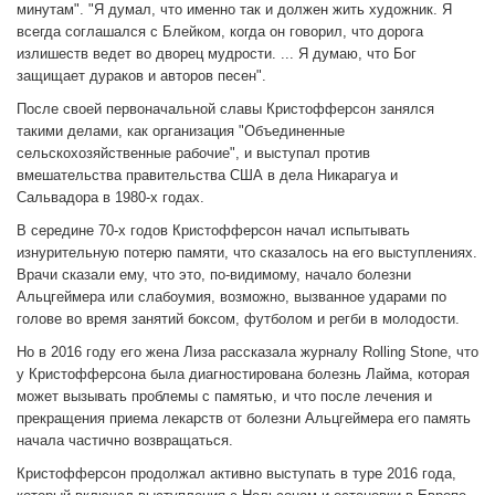
минутам". "Я думал, что именно так и должен жить художник. Я
всегда соглашался с Блейком, когда он говорил, что дорога
излишеств ведет во дворец мудрости. ... Я думаю, что Бог
защищает дураков и авторов песен".
После своей первоначальной славы Кристофферсон занялся
такими делами, как организация "Объединенные
сельскохозяйственные рабочие", и выступал против
вмешательства правительства США в дела Никарагуа и
Сальвадора в 1980-х годах.
В середине 70-х годов Кристофферсон начал испытывать
изнурительную потерю памяти, что сказалось на его выступлениях.
Врачи сказали ему, что это, по-видимому, начало болезни
Альцгеймера или слабоумия, возможно, вызванное ударами по
голове во время занятий боксом, футболом и регби в молодости.
Но в 2016 году его жена Лиза рассказала журналу Rolling Stone, что
у Кристофферсона была диагностирована болезнь Лайма, которая
может вызывать проблемы с памятью, и что после лечения и
прекращения приема лекарств от болезни Альцгеймера его память
начала частично возвращаться.
Кристофферсон продолжал активно выступать в туре 2016 года,