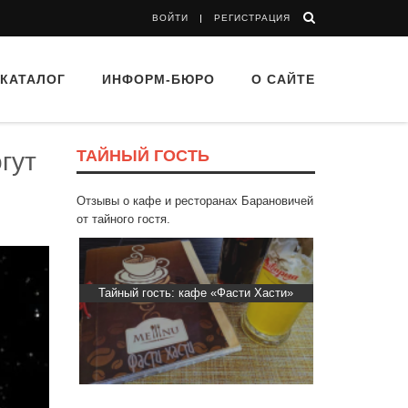
ВОЙТИ
РЕГИСТРАЦИЯ
КАТАЛОГ
ИНФОРМ-БЮРО
О САЙТЕ
ТАЙНЫЙ ГОСТЬ
гут
Отзывы о кафе и ресторанах Барановичей
от тайного гостя.
d Buffet"
Тайный гость: кафе «Фасти Хасти»
Тайный гос