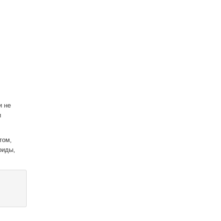
и не
и
том,
оиды,