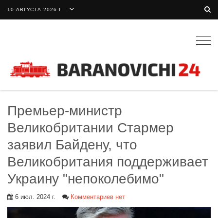
10 АВГУСТА 2026 Г.
Togg
navig
Премьер-министр
Великобритании Стармер
заявил Байдену, что
Великобритания поддерживает
Украину "непоколебимо"
6 июл. 2024 г.
Комментариев нет