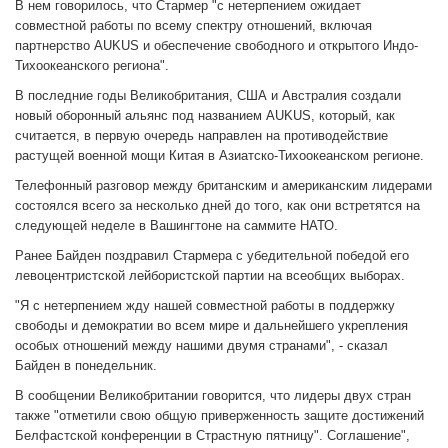
В нем говорилось, что Стармер "с нетерпением ожидает
совместной работы по всему спектру отношений, включая
партнерство AUKUS и обеспечение свободного и открытого Индо-
Тихоокеанского региона".
В последние годы Великобритания, США и Австралия создали
новый оборонный альянс под названием AUKUS, который, как
считается, в первую очередь направлен на противодействие
растущей военной мощи Китая в Азиатско-Тихоокеанском регионе.
Телефонный разговор между британским и американским лидерами
состоялся всего за несколько дней до того, как они встретятся на
следующей неделе в Вашингтоне на саммите НАТО.
Ранее Байден поздравил Стармера с убедительной победой его
левоцентристской лейбористской партии на всеобщих выборах.
"Я с нетерпением жду нашей совместной работы в поддержку
свободы и демократии во всем мире и дальнейшего укрепления
особых отношений между нашими двумя странами", - сказал
Байден в понедельник.
В сообщении Великобритании говорится, что лидеры двух стран
также "отметили свою общую приверженность защите достижений
Белфастской конференции в Страстную пятницу". Соглашение",