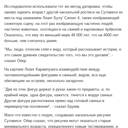
Исследователи использовали тот же метод датировки, чтобы
заново оценить возраст другой наскальной росписи на Сулавеси из
места под названием Леанг Булу' Сипонг 4, также изображающей
сюжетную сцену, на этот раз изображающую частично людей,
частично животных, охотящихся на свиней и карликовых буйволов.
Оказалось, что ему по меньшей мере 48 000 лет, что на 4000 лет
больше, чем считалось ранее.
"Мы, люди, относим себя к виду, который рассказывает истории, и
это самое древнее свидетельство того, что мы это делаем", -
сказал Обер.
На картине Леанг Карампуанга взаимодействие между
человекоподобными фигурами и свиньей, видом, все еще
обитающим на острове, несколько загадочно.
"Две из этих фигур держат в руках какие-то предметы, и, по
крайней мере, одна фигура, кажется, тянется к морде свиньи.
Другая фигура расположена прямо над головой свиньи в
перевернутом положении", - сказал Брумм.
Мало что известно о людях, создавших наскальные рисунки
Сулавеси. Обер сказал, что рисунки могут оказаться старше
минимального возраста, определенного новым тестированием, и,