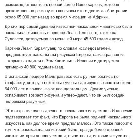
возможно, относятся к первой волне Homo sapiens, которая
прокатилась по региону и в конечном итоге достигла Австралии
около 65 000 лет назад во время миграции из Африки.
До сих пор самой древней известной наскальной живописью была
наскальная живопись в пещере Леанг Тедонгнге, также на
Сулавеси, датируемая по меньшей мере 45 500 годами назад.
Картина Леанг Карампуанг, по словам исследователей,
предшествует наскальным рисункам Европы, самая ранняя из
которых находится в Эль-Кастильо в Испании и датируется
примерно 40 800 годами назад.
В испанской пещере Мальтравьесо есть ручная роспись по
трафарету, которую некоторые ученые датируют возрастом около
64 000 лет и приписывают неандертальцам. Другие ученые
оспаривают возраст рисунка и утверждают, что он был создан
человеком разумным.
"Это открытие очень древнего наскального искусства в Индонезии
подтверждает тот факт, что Европа не была родиной наскального
искусства, как долгое время предполагалось. Это также говорит о
том, что рассказывание историй было гораздо более древней
частью истории человечества и, в частности, истории искусства,