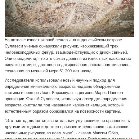
На потолке известняковой пещеры на индонезийском острове
Сулавеси ученые обнаружили рисунок, изображающий трех
человекоподобных фигур, взаимодействующих с дикой свиньей.
Они определили, что это самая древняя из известных наскальных
рисунков в мире, достоверно датированная наскальная живопись,
созданная по меньшей мере 51 200 лет назад.
Исследователи использовали новый научный подход для
определения минимального возраста недавно обнаруженной
картины в пещере Леанг Карампуанг в регионе Марос-Пангкеп
провинции Южный Сулавеси, используя лазер для определения
возраста кристалла под названием карбонат кальция, который
естественным образом образовался на поверхности картины.
"Этот метод является значительным улучшением по сравнению с
другими методами и должен произвести революцию в датировке
наскальных рисунков во всем мире", - сказал Максим Обер,