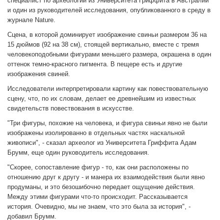
специалист по археологии из Университета Гриффита в Австралии
и один из руководителей исследования, опубликованного в среду в
журнале Nature.
Сцена, в которой доминирует изображение свиньи размером 36 на
15 дюймов (92 на 38 см), стоящей вертикально, вместе с тремя
человекоподобными фигурами меньшего размера, окрашена в один
оттенок темно-красного пигмента. В пещере есть и другие
изображения свиней.
Исследователи интерпретировали картину как повествовательную
сцену, что, по их словам, делает ее древнейшим из известных
свидетельств повествования в искусстве.
"Три фигуры, похожие на человека, и фигура свиньи явно не были
изображены изолированно в отдельных частях наскальной
живописи", - сказал археолог из Университета Гриффита Адам
Брумм, еще один руководитель исследования.
"Скорее, сопоставление фигур - то, как они расположены по
отношению друг к другу - и манера их взаимодействия были явно
продуманы, и это безошибочно передает ощущение действия.
Между этими фигурами что-то происходит. Рассказывается
история. Очевидно, мы не знаем, что это была за история", -
добавил Брумм.