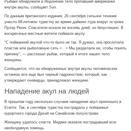
Рыбаки обнаружили в Индонезии тело пропавшей американки
внутри акулы, сообщает Sun.
По данным британского издания, 26 сентября сильное течение
унесло 68-летнюю туристку во время дайвинг-тура вокруг острова
Пулау Реонг. Спасатели искали ее восемь дней, но безуспешно. В
воскресенье местные жители поймали акулу.
"С пойманной акулой что-то было не так. Я думал, она проглотила
пластик или рыболовную сеть <...> Мы разделали ее, чтобы понять
причину", — рассказал рыбак, который в итоге нашел тело
женщины.
Сообщается, что на обнаруженных внутри акулы человеческих
останках все еще был черный гидрокостюм, который, как
утверждают очевидцы, принадлежал женщине.
Нападение акул на людей
В прошлом году несколько случаев нападения акул произошло в
Египте. Так, в сентябре туристка пострадала у побережья
курортного города Дахаб на Синайском полуострове.
Женщину удалось спасти. Медики оказали пострадавшей всю
необходимую помощь.