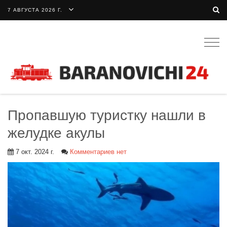
7 АВГУСТА 2026 Г.
Togg
navig
Пропавшую туристку нашли в
желудке акулы
7 окт. 2024 г.
Комментариев нет