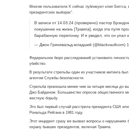
Многие пользователи X сейчас публикуют клип Биггса, 
президентских выборах".
В записи от 14.03.24 (проверено) пастор Брэндон
покушение на жизнь [Трампа], когда эта пуля про
барабанную перепонку. И я увидел, что он упал н
— Джон Гриневальд-младший (@blackvaultcom) 14
Федеральное бюро расследований установило личность 
убийство.
В результате стрельбы один из участников митинга был
агентом Службы безопасности.
Стрельба произошла менее чем за четыре месяца до вы
Джо Байденом. Большинство опросов общественного мнен
жесткую борьбу.
Это был первый случай расстрела президента США или 
Рональда Рейгана в 1981 году.
Этот инцидент сразу же вызвал вопросы о нарушениях 
охрану бывших президентов, включая Трампа.