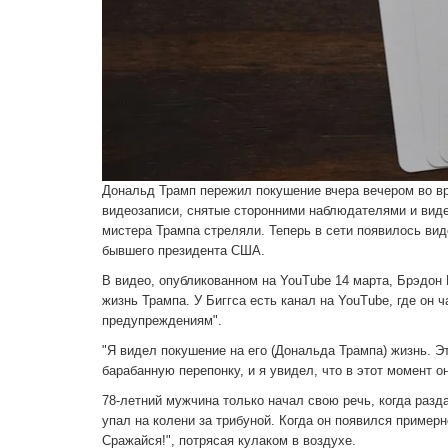
Дональд Трамп пережил покушение вчера вечером во в
видеозаписи, снятые сторонними наблюдателями и видео
мистера Трампа стреляли. Теперь в сети появилось ви
бывшего президента США.
В видео, опубликованном на YouTube 14 марта, Брэдон
жизнь Трампа. У Биггса есть канал на YouTube, где он
предупреждениям".
"Я видел покушение на его (Дональда Трампа) жизнь. Эт
барабанную перепонку, и я увидел, что в этот момент он
78-летний мужчина только начал свою речь, когда разд
упал на колени за трибуной. Когда он появился примерн
Сражайся!", потрясая кулаком в воздухе.