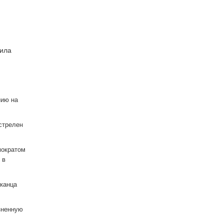
била
нию на
стрелен
мократом
 в
иканца
зненную