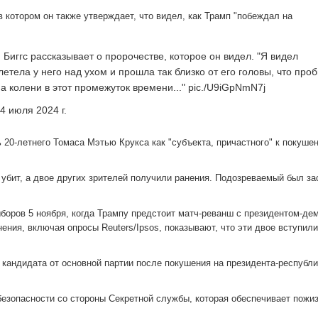
в котором он также утверждает, что видел, как Трамп "побеждал на
 Биггс рассказывает о пророчестве, которое он видел. "Я видел
летела у него над ухом и прошла так близко от его головы, что про
а колени в этот промежуток времени..." pic./U9iGpNmN7j
 июля 2024 г.
20-летнего Томаса Мэтью Крукса как "субъекта, причастного" к покуше
 убит, а двое других зрителей получили ранения. Подозреваемый был за
боров 5 ноября, когда Трампу предстоит матч-реванш с президентом-де
ия, включая опросы Reuters/Ipsos, показывают, что эти двое вступили
кандидата от основной партии после покушения на президента-республ
безопасности со стороны Секретной службы, которая обеспечивает пожи