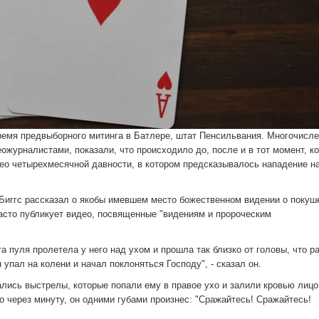
ремя предвыборного митинга в Батлере, штат Пенсильвания. Многочисл
журналистами, показали, что происходило до, после и в тот момент, ко
део четырехмесячной давности, в котором предсказывалось нападение н
 Биггс рассказал о якобы имевшем место божественном видении о покуш
 часто публикует видео, посвященные "видениям и пророческим
а пуля пролетела у него над ухом и прошла так близко от головы, что р
 упал на колени и начал поклоняться Господу", - сказал он.
ались выстрелы, которые попали ему в правое ухо и залили кровью лицо
о через минуту, он одними губами произнес: "Сражайтесь! Сражайтесь!