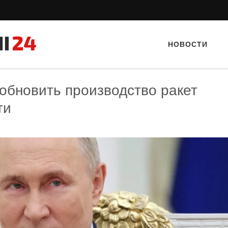
НОВОСТИ
обновить производство ракет
ти
Тайный гость: Гастропаб “Drova”
Тайный гость: кафе «Фас