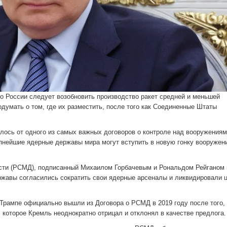
то России следует возобновить производство ракет средней и меньшей
одумать о том, где их разместить, после того как Соединенные Штаты
алось от одного из самых важных договоров о контроле над вооружения
упнейшие ядерные державы мира могут вступить в новую гонку вооружен
ости (РСМД), подписанный Михаилом Горбачевым и Рональдом Рейганом 
ержавы согласились сократить свои ядерные арсеналы и ликвидировали 
рампе официально вышли из Договора о РСМД в 2019 году после того, 
, которое Кремль неоднократно отрицал и отклонял в качестве предлога.