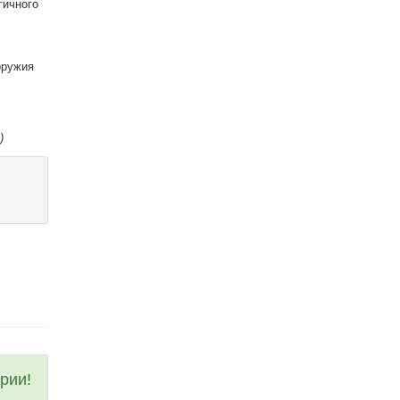
гичного
оружия
)
рии!