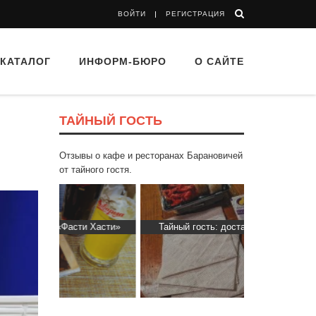
ВОЙТИ
РЕГИСТРАЦИЯ
КАТАЛОГ
ИНФОРМ-БЮРО
О САЙТЕ
ТАЙНЫЙ ГОСТЬ
Отзывы о кафе и ресторанах Барановичей
от тайного гостя.
ти Хасти»
Тайный гость: доставка Капибара
Тайный гост