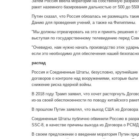
Затем Россия ввела мораторий на собственную разрабо
ракет наземного базирования дальностью от 500 до 550
Путин сказал, что Россия обязалась не размещать таки
Данию для проведения учений, а также на Филиппины.
"Мы должны отреагировать на это и принять решения о 
выступая по государственному телевидению перед Сов
"Очевидно, нам нужно начать производство этих ударных
если это необходимо для обеспечения нашей безопасност
распад
Россия и Соединенные Штаты, безусловно, крупнейшие
договоров о контроле над вооружениями, которые были
снижение риска ядерной войны.
В 2018 году Трамп заявил, что хочет расторгнуть Догово
из-за своей обеспокоенности по поводу китайского раке
В прошлом Путин заявлял, что выход США из Договора 
Соединенные Штаты публично обвинили Россию в разраб
SSC-8, в качестве причины выхода из Договора о РСМД
В своем предложении о введении моратория Путин пред