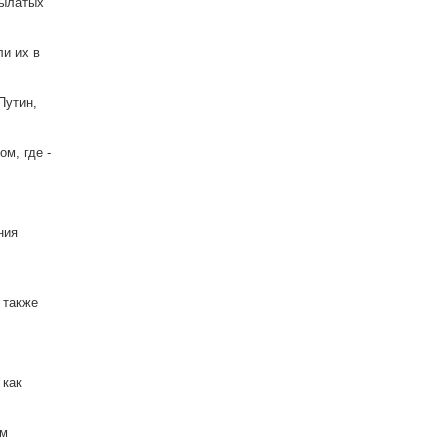
рылатых
ли их в
Путин,
м, где -
ния
 также
 как
ем