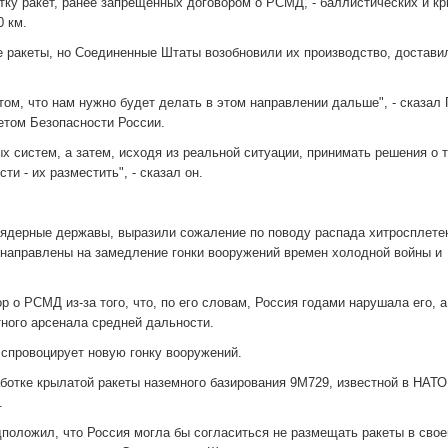
тку ракет, ранее запрещенных договором о РСМД, - баллистических и к
0 км.
е ракеты, но Соединенные Штаты возобновили их производство, достави
том, что нам нужно будет делать в этом направлении дальше", - сказал 
етом Безопасности России.
 систем, а затем, исходя из реальной ситуации, принимать решения о то
и - их разместить", - сказал он.
 ядерные державы, выразили сожаление по поводу распада хитросплете
 направлены на замедление гонки вооружений времен холодной войны и
р о РСМД из-за того, что, по его словам, Россия годами нарушала его, а
тного арсенала средней дальности.
спровоцирует новую гонку вооружений.
отке крылатой ракеты наземного базирования 9М729, известной в НАТО
.
положил, что Россия могла бы согласиться не размещать ракеты в сво