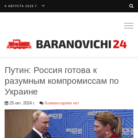
6 АВГУСТА 2026 Г.
Togg
navig
Путин: Россия готова к
разумным компромиссам по
Украине
25 окт. 2024 г.
Комментариев нет