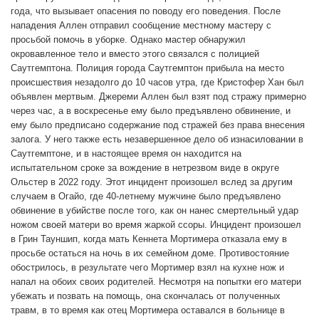
года, что вызывает опасения по поводу его поведения. После
нападения Аллен отправил сообщение местному мастеру с
просьбой помочь в уборке. Однако мастер обнаружил
окровавленное тело и вместо этого связался с полицией
Саутгемптона. Полиция города Саутгемптон прибыла на место
происшествия незадолго до 10 часов утра, где Кристофер Хан был
объявлен мертвым. Джереми Аллен был взят под стражу примерно
через час, а в воскресенье ему было предъявлено обвинение, и
ему было предписано содержание под стражей без права внесения
залога. У него также есть незавершенное дело об изнасиловании в
Саутгемптоне, и в настоящее время он находится на
испытательном сроке за вождение в нетрезвом виде в округе
Ольстер в 2022 году. Этот инцидент произошел вслед за другим
случаем в Огайо, где 40-летнему мужчине было предъявлено
обвинение в убийстве после того, как он нанес смертельный удар
ножом своей матери во время жаркой ссоры. Инцидент произошел
в Грин Тауншип, когда мать Кеннета Мортимера отказала ему в
просьбе остаться на ночь в их семейном доме. Противостояние
обострилось, в результате чего Мортимер взял на кухне нож и
напал на обоих своих родителей. Несмотря на попытки его матери
убежать и позвать на помощь, она скончалась от полученных
травм, в то время как отец Мортимера оставался в больнице в