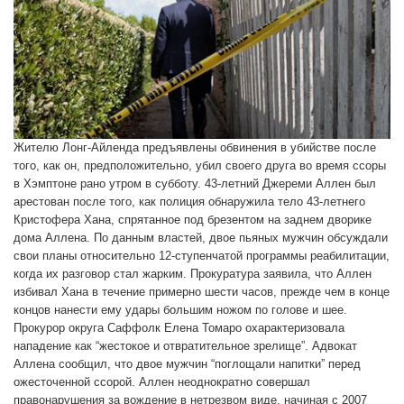
Жителю Лонг-Айленда предъявлены обвинения в убийстве после
того, как он, предположительно, убил своего друга во время ссоры
в Хэмптоне рано утром в субботу. 43-летний Джереми Аллен был
арестован после того, как полиция обнаружила тело 43-летнего
Кристофера Хана, спрятанное под брезентом на заднем дворике
дома Аллена. По данным властей, двое пьяных мужчин обсуждали
свои планы относительно 12-ступенчатой программы реабилитации,
когда их разговор стал жарким. Прокуратура заявила, что Аллен
избивал Хана в течение примерно шести часов, прежде чем в конце
концов нанести ему удары большим ножом по голове и шее.
Прокурор округа Саффолк Елена Томаро охарактеризовала
нападение как “жестокое и отвратительное зрелище”. Адвокат
Аллена сообщил, что двое мужчин “поглощали напитки” перед
ожесточенной ссорой. Аллен неоднократно совершал
правонарушения за вождение в нетрезвом виде, начиная с 2007