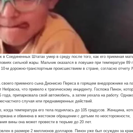
 в Соединенных Штатах умер в среду после того, как его приемная мат
ловиях сильной жары. Мальчик оказался в ловушке при температуре 89 
о 10-м дорожно-транспортным происшествием в стране, согласно отчету
а своего приемного сына Дионисио Переса в горящем внедорожнике на п
т Небраска, что привело к трагическому инциденту. Госпожа Пинон, котор
года, припарковала свой автомобиль, а затем уехала на работу. Однак
несчастного случая или преднамеренных действий.
 когда температура его тела поднялась до 105 градусов. Женщина, кото
ержана и обвинена в жестоком обращении с детьми по неосторожности,
ния вины она может провести в тюрьме до 20 лет.
овлен в размере 2 миллионов долларов. Пинон уже был осужден за кра