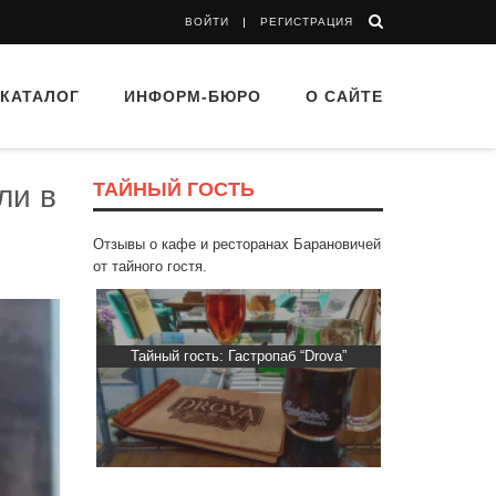
ВОЙТИ
РЕГИСТРАЦИЯ
КАТАЛОГ
ИНФОРМ-БЮРО
О САЙТЕ
ТАЙНЫЙ ГОСТЬ
ли в
Отзывы о кафе и ресторанах Барановичей
от тайного гостя.
втограф»
Тайный гость: Гастропаб “Drova”
Тайный гост