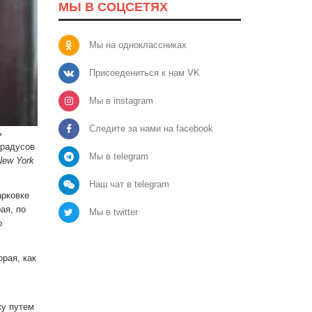
МЫ В СОЦСЕТЯХ
Мы на одноклассниках
Присоедениться к нам VK
Мы в instagram
Следите за нами на facebook
ь
градусов
Мы в telegram
New York
Наш чат в telegram
арковке
ая, по
Мы в twitter
о
рая, как
жу путем