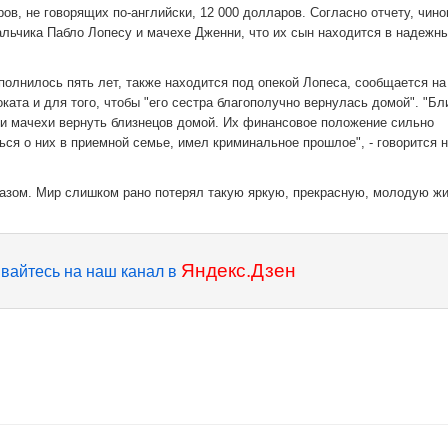
ров, не говорящих по-английски, 12 000 долларов. Согласно отчету, чино
льчика Пабло Лопесу и мачехе Дженни, что их сын находится в надежны
сполнилось пять лет, также находится под опекой Лопеса, сообщается на
ката и для того, чтобы "его сестра благополучно вернулась домой". "Бл
 и мачехи вернуть близнецов домой. Их финансовое положение сильно
ься о них в приемной семье, имел криминальное прошлое", - говорится 
зом. Мир слишком рано потерял такую яркую, прекрасную, молодую жиз
Яндекс.Дзен
вайтесь на наш канал в