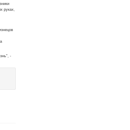
вники
х руках,
изнецов
на
нь", -