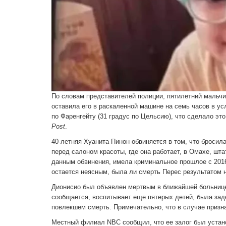
По словам представителей полиции, пятилетний мальчик
оставила его в раскаленной машине на семь часов в ус
по Фаренгейту (31 градус по Цельсию), что сделало эт
Post
.
40-летняя Хуанита Пинон обвиняется в том, что бросил
перед салоном красоты, где она работает, в Омахе, шта
данным обвинения, имела криминальное прошлое с 2016 
остается неясным, была ли смерть Перес результатом 
Дионисио был объявлен мертвым в ближайшей больнице,
сообщается, воспитывает еще пятерых детей, была зад
повлекшем смерть. Примечательно, что в случае призна
Местный филиал NBC сообщил, что ее залог был устан