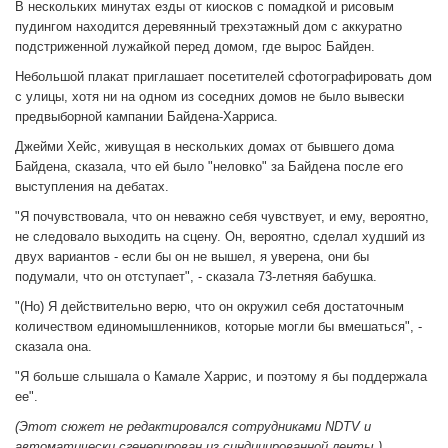
В нескольких минутах езды от киосков с помадкой и рисовым
пудингом находится деревянный трехэтажный дом с аккуратно
подстриженной лужайкой перед домом, где вырос Байден.
Небольшой плакат приглашает посетителей сфотографировать дом
с улицы, хотя ни на одном из соседних домов не было вывески
предвыборной кампании Байдена-Харриса.
Джейми Хейс, живущая в нескольких домах от бывшего дома
Байдена, сказала, что ей было "неловко" за Байдена после его
выступления на дебатах.
"Я почувствовала, что он неважно себя чувствует, и ему, вероятно,
не следовало выходить на сцену. Он, вероятно, сделал худший из
двух вариантов - если бы он не вышел, я уверена, они бы
подумали, что он отступает", - сказала 73-летняя бабушка.
"(Но) Я действительно верю, что он окружил себя достаточным
количеством единомышленников, которые могли бы вмешаться", -
сказала она.
"Я больше слышала о Камале Харрис, и поэтому я бы поддержала
ее".
(Этот сюжет не редактировался сотрудниками NDTV и
автоматически сгенерирован из синдицированной ленты.)