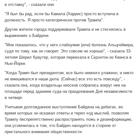
в отставку", - сказали они.
"Я был бы рад, если бы Камала (Харрис) просто вступила в
должность. Я просто категорически против Трампа".
Другие жители города поддерживали Трампа и не стеснялись в
выражениях о Байдене.
"Мне показалось, что у него слабоумие (или) болезнь Альцгеймера,
судя по тому, как он говорит. Это совсем не хорошо", - сказала 33-
летняя Шерил Краутер, которая переехала в Скрэнтон из Квинса в
Нью-Йорке.
"Когда Трамп был президентом, все было немного улажено, и никто
не вмешивался в наши дела. (Сейчас) все это есть повсюду", -
сказала она, когда владельцы киосков собрались вокруг нее на
площади перед зданием суда на празднование Дня независимости
в четверг.
Учитывая долгожданное выступление Байдена на дебатах, во
время которых он искажал ответы и терял ход мыслей, позволяя
Трампу беспрепятственно распространять ложь и дезинформацию,
она усомнилась в том, что Байден находится в стороне от
пристального внимания общественности.