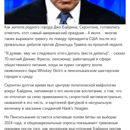
Как жители родного города Джо Байдена, Скрэнтона, готовились
отметить этот самый американский праздник - 4 июля, - многие
также выражали тревогу по поводу президента США после его
провальных дебатов против Дональда Трампа на прошлой неделе.
"Я думаю, ему не следовало этого делать (вести дебаты)", - сказал
70-летний Деннис Фрисон, пенсионер, работающий в сфере
общественного питания, когда он курил сигарету возле
оживленного бара Whiskey Dick's в пенсильванском шахтерском
городке в среду.
Скрэнтон долгое время был центром политической мифологии
вокруг Байдена, напоминая о его нелегком воспитании, о том, что
он отплатил за свою привязанность скоростной автомагистралью,
названной в его честь, и картонной фигуркой в натуральную
величину в магазине сэндвичей Hank's Hoagies.
Но Пенсильвания остается ключевым полем битвы на выборах
2024 года, и общенациональные опросы показывают тревожные
признаки после того, как неудачное выступление Байдена против