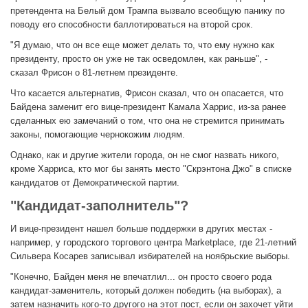
претендента на Белый дом Трампа вызвало всеобщую панику по
поводу его способности баллотироваться на второй срок.
"Я думаю, что он все еще может делать то, что ему нужно как
президенту, просто он уже не так осведомлен, как раньше", -
сказал Фрисон о 81-летнем президенте.
Что касается альтернатив, Фрисон сказал, что он опасается, что
Байдена заменит его вице-президент Камала Харрис, из-за ранее
сделанных ею замечаний о том, что она не стремится принимать
законы, помогающие чернокожим людям.
Однако, как и другие жители города, он не смог назвать никого,
кроме Харриса, кто мог бы занять место "Скрэнтона Джо" в списке
кандидатов от Демократической партии.
"Кандидат-заполнитель"?
И вице-президент нашел больше поддержки в других местах -
например, у городского торгового центра Marketplace, где 21-летний
Сильвера Косарев записывал избирателей на ноябрьские выборы.
"Конечно, Байден меня не впечатлил... он просто своего рода
кандидат-заменитель, который должен победить (на выборах), а
затем назначить кого-то другого на этот пост, если он захочет уйти