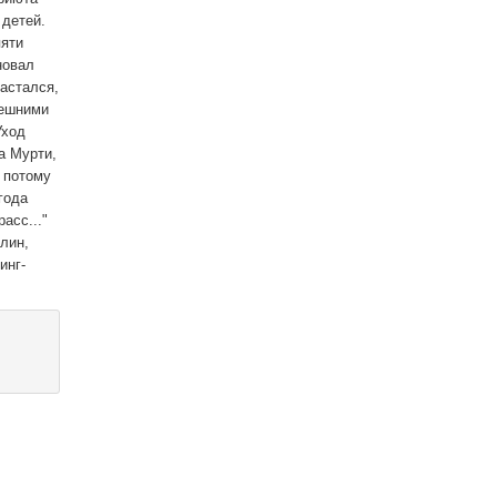
 детей.
пяти
новал
вастался,
нешними
Уход
а Мурти,
 потому
года
асс..."
лин,
инг-