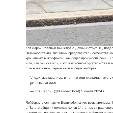
Кот Ларри, главный мышелов с Даунинг-стрит, 10, под
Великобритании. Любимый представитель семейства кош
крошечным микрофоном, как будто произносит речь. В 
и то, что они сказали, - это в основном ругательства 
Консервативной партии на всеобщих выборах.
"Люди высказались, и то, что они сказали, - это
pic./jHR2iaGKML
— Кот Ларри (@Number10cat) 5 июля 2024 г.
Лейбористская партия Великобритании, возглавляемая
в Палате общин и положив конец 14-летнему правлению
поражение, поскольку несколько членов кабинета потер