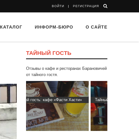
ВОЙТИ
РЕГИСТРАЦИЯ
КАТАЛОГ
ИНФОРМ-БЮРО
О САЙТЕ
ТАЙНЫЙ ГОСТЬ
Отзывы о кафе и ресторанах Барановичей
от тайного гостя.
ти Хасти»
Тайный гость: ресторан «Пиросмани»
Тайный гос