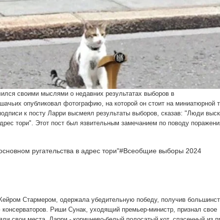
елился своими мыслями о недавних результатах выборов в
ачьих опубликовал фотографию, на которой он стоит на миниатюрной т
подписи к посту Ларри высмеял результаты выборов, сказав: "Люди выск
в адрес тори". Этот пост был язвительным замечанием по поводу поражени
 в основном ругательства в адрес тори"#Всеобщие выборы 2024
 Кейром Стармером, одержала убедительную победу, получив большинст
 консерваторов. Риши Сунак, уходящий премьер-министр, признал свое
яли свои места. Ларри - коричнево-белый полосатый кот, спасенный из 