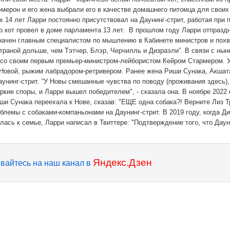
эмерон и его жена выбрали его в качестве домашнего питомца для своих
 14 лет Ларри постоянно присутствовал на Даунинг-стрит, работая при 
ор кот провел в доме парламента 13 лет. В прошлом году Ларри отпразд
назначен главным специалистом по мышлению в Кабинете министров и пох
траной дольше, чем Тэтчер, Блэр, Черчилль и Дизраэли”. В связи с ны
я со своим первым премьер-министром-лейбористом Кейром Стармером. 
 Новой, рыжим лабрадором-ретривером. Ранее жена Риши Сунака, Акшат
унинг-стрит. “У Новы смешанные чувства по поводу (проживания здесь),
аркие споры, и Ларри вышел победителем", - сказала она. В ноябре 2022 
ши Сунака переехала к Нове, сказав: "ЕЩЕ одна собака?! Верните Лиз Тр
блемы с собаками-компаньонами на Даунинг-стрит. В 2019 году, когда Ди
сь к семье, Ларри написал в Твиттере: "Подтверждение того, что Даун
Яндекс.Дзен
вайтесь на наш канал в