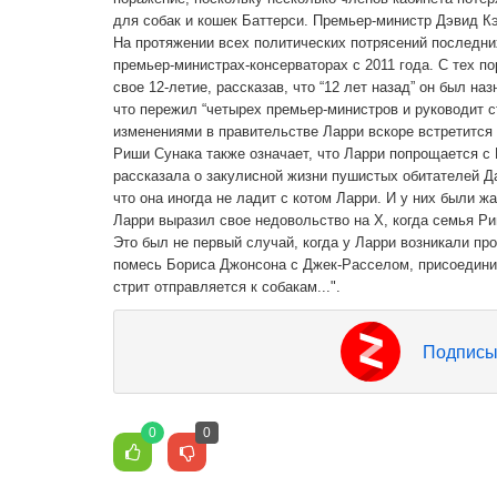
для собак и кошек Баттерси. Премьер-министр Дэвид К
На протяжении всех политических потрясений последних
премьер-министрах-консерваторах с 2011 года. С тех п
свое 12-летие, рассказав, что “12 лет назад” он был 
что пережил “четырех премьер-министров и руководит с
изменениями в правительстве Ларри вскоре встретитс
Риши Сунака также означает, что Ларри попрощается с
рассказала о закулисной жизни пушистых обитателей Да
что она иногда не ладит с котом Ларри. И у них были ж
Ларри выразил свое недовольство на X, когда семья Ри
Это был не первый случай, когда у Ларри возникали про
помесь Бориса Джонсона с Джек-Расселом, присоединила
стрит отправляется к собакам...".
Подписы
0
0