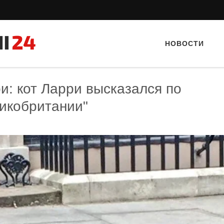
НОВОСТИ
ри: кот Ларри высказался по
ликобритании"
Тайный гость: Кафе "Grand Buffet"
Тайный гость: кафе «Фас