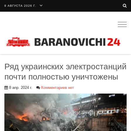
8 АВГУСТА 2026 Г.
Togg
navig
Ряд украинских электростанций
почти полностью уничтожены
8 апр. 2024 г.
Комментариев нет