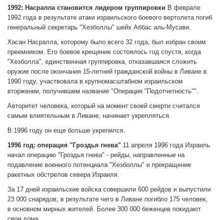
1992: Насралла становится лидером группировки
В феврале
1992 года в результате атаки израильского боевого вертолета погиб
генеральный секретарь "Хезболлы" шейх Аббас аль-Мусави.
Хасан Насралла, которому было всего 32 года, был избран своим
преемником. Его боевое крещение состоялось год спустя, когда
"Хезболла", единственная группировка, отказавшаяся сложить
оружие после окончания 15-летней гражданской войны в Ливане в
1990 году, участвовала в крупномасштабном израильском
вторжении, получившем название "Операция "Подотчетность"".
Авторитет человека, который на момент своей смерти считался
самым влиятельным в Ливане, начинает укрепляться.
В 1996 году он еще больше укрепился.
1996 год: операция "Гроздья гнева"
11 апреля 1996 года Израиль
начал операцию "Гроздья гнева" - рейды, направленные на
подавление военного потенциала "Хезболлы" и прекращение
ракетных обстрелов севера Израиля.
За 17 дней израильские войска совершили 600 рейдов и выпустили
23 000 снарядов, в результате чего в Ливане погибло 175 человек,
в основном мирных жителей. Более 300 000 беженцев покидают
свои дома.