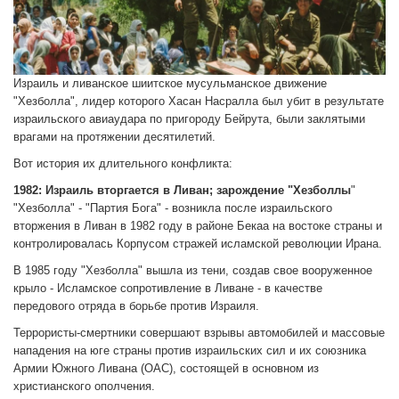
Израиль и ливанское шиитское мусульманское движение
"Хезболла", лидер которого Хасан Насралла был убит в результате
израильского авиаудара по пригороду Бейрута, были заклятыми
врагами на протяжении десятилетий.
Вот история их длительного конфликта:
1982: Израиль вторгается в Ливан; зарождение "Хезболлы
"
"Хезболла" - "Партия Бога" - возникла после израильского
вторжения в Ливан в 1982 году в районе Бекаа на востоке страны и
контролировалась Корпусом стражей исламской революции Ирана.
В 1985 году "Хезболла" вышла из тени, создав свое вооруженное
крыло - Исламское сопротивление в Ливане - в качестве
передового отряда в борьбе против Израиля.
Террористы-смертники совершают взрывы автомобилей и массовые
нападения на юге страны против израильских сил и их союзника
Армии Южного Ливана (ОАС), состоящей в основном из
христианского ополчения.