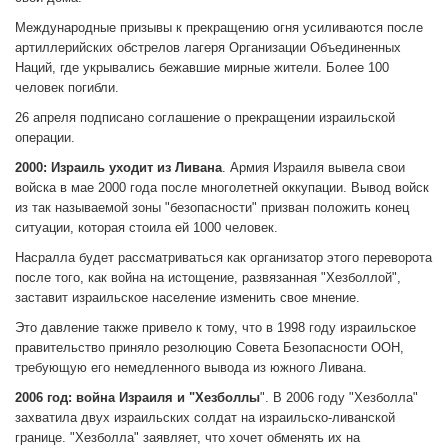
Международные призывы к прекращению огня усиливаются после
артиллерийских обстрелов лагеря Организации Объединенных
Наций, где укрывались бежавшие мирные жители. Более 100
человек погибли.
26 апреля подписано соглашение о прекращении израильской
операции.
2000: Израиль уходит из Ливана
. Армия Израиля вывела свои
войска в мае 2000 года после многолетней оккупации. Вывод войск
из так называемой зоны "безопасности" призван положить конец
ситуации, которая стоила ей 1000 человек.
Насралла будет рассматриваться как организатор этого переворота
после того, как война на истощение, развязанная "Хезболлой",
заставит израильское население изменить свое мнение.
Это давление также привело к тому, что в 1998 году израильское
правительство приняло резолюцию Совета Безопасности ООН,
требующую его немедленного вывода из южного Ливана.
2006 год: война Израиля и "Хезболлы
". В 2006 году "Хезболла"
захватила двух израильских солдат на израильско-ливанской
границе. "Хезболла" заявляет, что хочет обменять их на