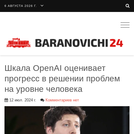
6 АВГУСТА 2026 Г.
Togg
navig
Шкала OpenAI оценивает
прогресс в решении проблем
на уровне человека
12 июл. 2024 г.
Комментариев нет