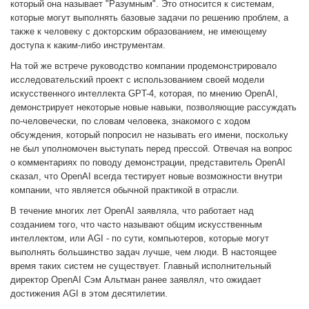
который она называет "Разумным". Это относится к системам,
которые могут выполнять базовые задачи по решению проблем, а
также к человеку с докторским образованием, не имеющему
доступа к каким-либо инструментам.
На той же встрече руководство компании продемонстрировало
исследовательский проект с использованием своей модели
искусственного интеллекта GPT-4, которая, по мнению OpenAI,
демонстрирует некоторые новые навыки, позволяющие рассуждать
по-человечески, по словам человека, знакомого с ходом
обсуждения, который попросил не называть его имени, поскольку
не был уполномочен выступать перед прессой. Отвечая на вопрос
о комментариях по поводу демонстрации, представитель OpenAI
сказал, что OpenAI всегда тестирует новые возможности внутри
компании, что является обычной практикой в отрасли.
В течение многих лет OpenAI заявляла, что работает над
созданием того, что часто называют общим искусственным
интеллектом, или AGI - по сути, компьютеров, которые могут
выполнять большинство задач лучше, чем люди. В настоящее
время таких систем не существует. Главный исполнительный
директор OpenAI Сэм Альтман ранее заявлял, что ожидает
достижения AGI в этом десятилетии.