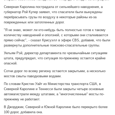
Северная Каролина пострадала от сильнейшего наводнения, а
губернатор Рой Купер заявил, что спасатели были вынуждены
перебрасывать грузы по воздуху в некоторые районы из-за
поврежденных или затопленных дорог.
"Я не знаю, может ли кто-нибудь быть полностью готов к такому
количеству наводнений и оползней, с которыми они сталкиваются
прямо сейчас", - сказал Крисуэлл в эфире CBS, добавив, что были
развернуты дополнительные поисково-спасательные группы.
Уильям Рэй, директор департамента по чрезвычайным ситуациям
штата, предупредил, что ситуация по-прежнему остается крайне
опасной.
Сотни дорог по всему региону остаются закрытыми, а несколько
мостов смыты паводковыми водами.
По словам Кристин Уайт из Министерства транспорта США, в
Северной Каролине и Теннесси были закрыты четыре основные
автомагистрали между штатами, а "многочисленные" мосты по-
прежнему не работают.
В Джорджии, Северной и Южной Каролине было перекрыто более
100 дорог, добавила она.