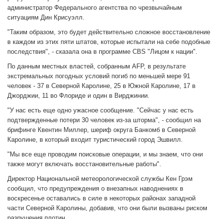
администратор Федерального агентства по чрезвычайным
ситуациям Дин Крисуэлл.
"Таким образом, это будет действительно сложное восстановление
в каждом из этих пяти штатов, которые испытали на себе подобные
последствия", - сказала она в программе CBS "Лицом к нации".
По данным местных властей, собранным AFP, в результате
экстремальных погодных условий погиб по меньшей мере 91
человек - 37 в Северной Каролине, 25 в Южной Каролине, 17 в
Джорджии, 11 во Флориде и один в Вирджинии.
"У нас есть еще одно ужасное сообщение. "Сейчас у нас есть
подтвержденные потери 30 человек из-за шторма", - сообщил на
брифинге Квентин Миллер, шериф округа Банкомб в Северной
Каролине, в который входит туристический город Эшвилл.
"Мы все еще проводим поисковые операции, и мы знаем, что они
также могут включать восстановительные работы".
Директор Национальной метеорологической службы Кен Грэм
сообщил, что предупреждения о внезапных наводнениях в
воскресенье оставались в силе в некоторых районах западной
части Северной Каролины, добавив, что они были вызваны риском
разрушения плотин.