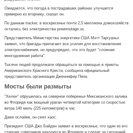
Ожидается, что погода в пострадавших районах улучшится
примерно ко вторнику, сказал он.
По данным tracker, в воскресенье почти 2,5 миллиона домохозяйств
остались без электричества poweroutage.us.
Представитель Министерства энергетики США Мэтт Таргуаньо
заявил, что бригады прилагают все усилия для восстановления
электроснабжения, но предупредил, что это будет "сложная
многодневная работа".
Тысячи людей продолжали обращаться за помощью в приюты
Американского Красного Креста, сообщила официальный
представитель организации Дженнифер Пипа.
Мосты были размыты
"Хелен" обрушилась на северное побережье Мексиканского залива
во Флориде как мощный ураган четвертой категории со скоростью
ветра 140 миль (225 километров) в час.
Даже ослабев, он сеял хаос.
Президент США Джо Байден заявил в воскресенье, что один из его
старших советников находится во Флориде и следит за ситуацией.