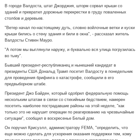
В городе Валдоста, штат Джорджия, шторм сорвал крыши со
зданий и превратил дорожные перекрестки в груду поваленных
столбов и деревьев.
"Ветер начал по-настоящему дуть, словно войлочные ветки и куски
крыши бились о стену здания и били в окна", - рассказал житель
Валдосты Стивен Мауро.
"А потом мы выглянули наружу, и буквально вся улица погрузилась
во тьму".
Бывший президент-республиканец и нынешний кандидат в
президенты США Дональд Трамп посетит Валдосту в понедельник
для проведения брифинга о катастрофе, сообщили в его
предвыборном штабе.
Президент Джо Байден, который одобрил федеральную помощь
нескольким штатам в связи со стихийным бедствием, намерен
посетить наиболее пострадавшие районы на этой неделе, "как
только это не нарушит операции по реагированию на чрезвычайные
ситуации", сообщил в воскресенье Белый дом.
Он поручил Крисуэлл, администратору FEMA, "определить, что
еще можно сделать для ускорения оказания поддержки тем, кому