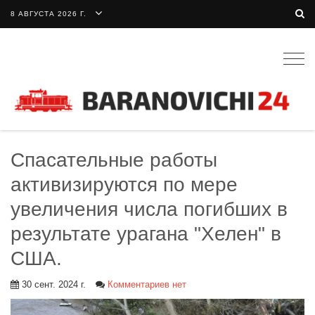
8 АВГУСТА 2026 Г.
Togg
navig
Спасательные работы
активизируются по мере
увеличения числа погибших в
результате урагана "Хелен" в
США.
30 сент. 2024 г.
Комментариев нет