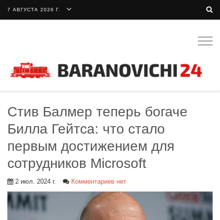
7 АВГУСТА 2026 Г.
Togg
navig
Стив Балмер теперь богаче
Билла Гейтса: что стало
первым достижением для
сотрудников Microsoft
2 июл. 2024 г.
Комментариев нет