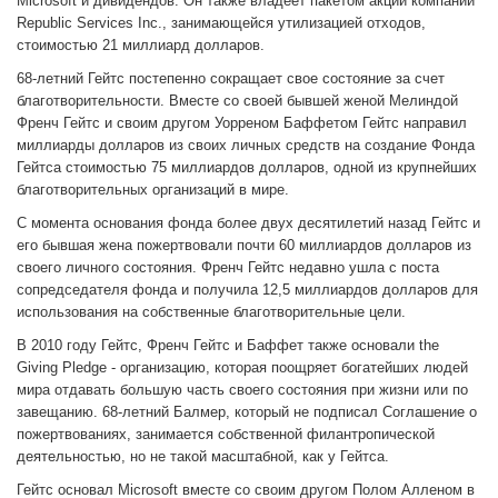
Microsoft и дивидендов. Он также владеет пакетом акций компании
Republic Services Inc., занимающейся утилизацией отходов,
стоимостью 21 миллиард долларов.
68-летний Гейтс постепенно сокращает свое состояние за счет
благотворительности. Вместе со своей бывшей женой Мелиндой
Френч Гейтс и своим другом Уорреном Баффетом Гейтс направил
миллиарды долларов из своих личных средств на создание Фонда
Гейтса стоимостью 75 миллиардов долларов, одной из крупнейших
благотворительных организаций в мире.
С момента основания фонда более двух десятилетий назад Гейтс и
его бывшая жена пожертвовали почти 60 миллиардов долларов из
своего личного состояния. Френч Гейтс недавно ушла с поста
сопредседателя фонда и получила 12,5 миллиардов долларов для
использования на собственные благотворительные цели.
В 2010 году Гейтс, Френч Гейтс и Баффет также основали the
Giving Pledge - организацию, которая поощряет богатейших людей
мира отдавать большую часть своего состояния при жизни или по
завещанию. 68-летний Балмер, который не подписал Соглашение о
пожертвованиях, занимается собственной филантропической
деятельностью, но не такой масштабной, как у Гейтса.
Гейтс основал Microsoft вместе со своим другом Полом Алленом в