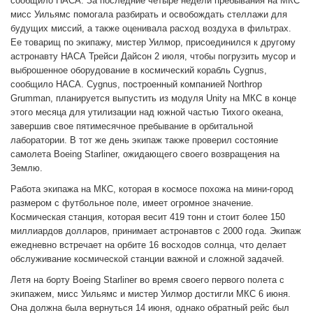
сообщило НАСА. За последние четыре недели пребывания на МКС
мисс Уильямс помогала разбирать и освобождать стеллажи для
будущих миссий, а также оценивала расход воздуха в фильтрах.
Ее товарищ по экипажу, мистер Уилмор, присоединился к другому
астронавту НАСА Трейси Дайсон 2 июля, чтобы погрузить мусор и
выброшенное оборудование в космический корабль Cygnus,
сообщило НАСА. Cygnus, построенный компанией Northrop
Grumman, планируется выпустить из модуля Unity на МКС в конце
этого месяца для утилизации над южной частью Тихого океана,
завершив свое пятимесячное пребывание в орбитальной
лаборатории. В тот же день экипаж также проверил состояние
самолета Boeing Starliner, ожидающего своего возвращения на
Землю.
Работа экипажа на МКС, которая в космосе похожа на мини-город
размером с футбольное поле, имеет огромное значение.
Космическая станция, которая весит 419 тонн и стоит более 150
миллиардов долларов, принимает астронавтов с 2000 года. Экипаж
ежедневно встречает на орбите 16 восходов солнца, что делает
обслуживание космической станции важной и сложной задачей.
Летя на борту Boeing Starliner во время своего первого полета с
экипажем, мисс Уильямс и мистер Уилмор достигли МКС 6 июня.
Она должна была вернуться 14 июня, однако обратный рейс был