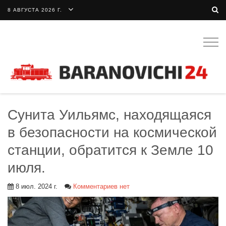
8 АВГУСТА 2026 Г.
Togg
navig
Сунита Уильямс, находящаяся
в безопасности на космической
станции, обратится к Земле 10
июля.
8 июл. 2024 г.
Комментариев нет