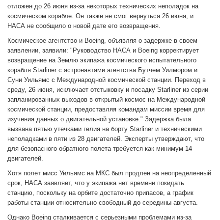
отложен до 26 июня из-за некоторых технических неполадок на
космическом корабле. Он также не смог вернуться 26 июня, и
НАСА не сообщило о новой дате его возвращения.
Космическое агентство и Boeing, объявляя о задержке в своем
заявлении, заявили: "Руководство НАСА и Boeing корректирует
возвращение на Землю экипажа космического испытательного
корабля Starliner с астронавтами агентства Бутчем Уилмором и
Суни Уильямс с Международной космической станции. Переход в
среду, 26 июня, исключает отстыковку и посадку Starliner из серии
запланированных выходов в открытый космос на Международной
космической станции, предоставляя командам миссии время для
изучения данных о двигательной установке." Задержка была
вызвана пятью утечками гелия на борту Starliner и техническими
неполадками в пяти из 28 двигателей. Эксперты утверждают, что
для безопасного обратного полета требуется как минимум 14
двигателей.
Хотя полет мисс Уильямс на МКС был продлен на неопределенный
срок, НАСА заявляет, что у экипажа нет времени покидать
станцию, поскольку на орбите достаточно припасов, а график
работы станции относительно свободный до середины августа.
Однако Boeing сталкивается с серьезными проблемами из-за