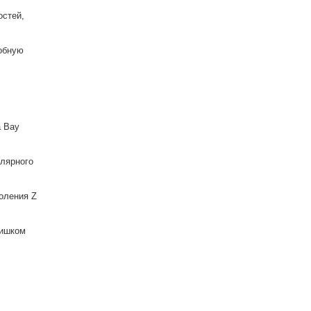
остей,
робную
a Bay
улярного
коления Z
лишком