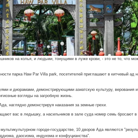
иков на колья, и людьми, тонущими в луже крови, - это не то, что мо
ности парка Haw Par Villa park, посетителей приглашают в китчевый ад 
уями и диорамами, демонстрирующими азиатскую культуру, верования и
гиозные взгляды на загробную жизнь.
Ада, наглядно демонстрируя наказания за земные грехи.
ащают вас в ледышку, а насильников в зале суда номер семь бросают в
 мультикультурном городе-государстве, 10 дворов Ада являются "резул
ддизма, даосизма, индуизма и конфуцианства".