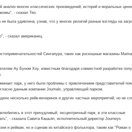
 анализ многих классических произведений, историй и моральных ценн
комы", - сказал Тео.
 не была удивлена, узнав, что у многих религий разные взгляды на заг
", - сказал американец.
остопримечательностей Сингапура, таких как роскошные магазины Marin
ателем Ау Буном Хоу, известным благодаря совместной разработке поп
.
оминает парк, у него были проблемы с привлечением представителей по
гласно данным компании Journals, управляющей парком.
дено несколько рейв-вечеринок и других частных мероприятий, но не с
и влюбились в этот причудливый, эксцентричный парк, в эти классные
ть", - сказала Савита Кашьяп, исполнительный директор Journeys.
ни и рейвам, но и сценам из китайского фольклора, таким как "Роман о