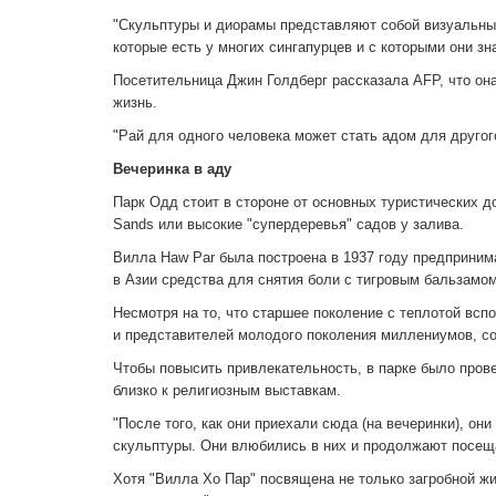
"Скульптуры и диорамы представляют собой визуальный
которые есть у многих сингапурцев и с которыми они зна
Посетительница Джин Голдберг рассказала AFP, что она
жизнь.
"Рай для одного человека может стать адом для другого
Вечеринка в аду
Парк Одд стоит в стороне от основных туристических д
Sands или высокие "супердеревья" садов у залива.
Вилла Haw Par была построена в 1937 году предприним
в Азии средства для снятия боли с тигровым бальзамом
Несмотря на то, что старшее поколение с теплотой всп
и представителей молодого поколения миллениумов, со
Чтобы повысить привлекательность, в парке было прове
близко к религиозным выставкам.
"После того, как они приехали сюда (на вечеринки), он
скульптуры. Они влюбились в них и продолжают посеща
Хотя "Вилла Хо Пар" посвящена не только загробной жиз