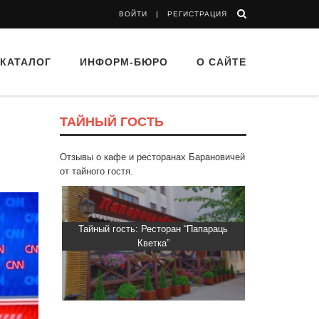
ВОЙТИ
РЕГИСТРАЦИЯ
КАТАЛОГ
ИНФОРМ-БЮРО
О САЙТЕ
ТАЙНЫЙ ГОСТЬ
Отзывы о кафе и ресторанах Барановичей
от тайного гостя.
“Папараць
Тайный гость: Гастропаб “Drova”
Тайный гос