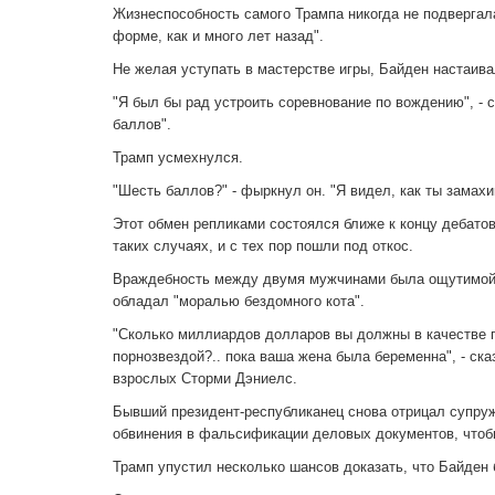
Жизнеспособность самого Трампа никогда не подвергала
форме, как и много лет назад".
Не желая уступать в мастерстве игры, Байден настаивал
"Я был бы рад устроить соревнование по вождению", - с
баллов".
Трамп усмехнулся.
"Шесть баллов?" - фыркнул он. "Я видел, как ты замах
Этот обмен репликами состоялся ближе к концу дебатов
таких случаях, и с тех пор пошли под откос.
Враждебность между двумя мужчинами была ощутимой, и
обладал "моралью бездомного кота".
"Сколько миллиардов долларов вы должны в качестве г
порнозвездой?.. пока ваша жена была беременна", - ск
взрослых Сторми Дэниелс.
Бывший президент-республиканец снова отрицал супруж
обвинения в фальсификации деловых документов, чтобы
Трамп упустил несколько шансов доказать, что Байден 