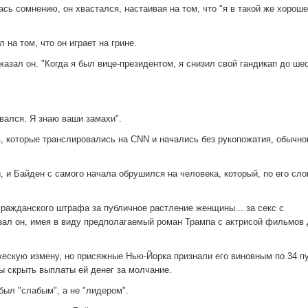
сь сомнению, он хвастался, настаивая на том, что "я в такой же хорош
 на том, что он играет на грине.
казал он. "Когда я был вице-президентом, я снизил свой гандикап до ше
ивался. Я знаю ваши замахи".
, которые транслировались на CNN и начались без рукопожатия, обычно
 Байден с самого начала обрушился на человека, который, по его сло
ражданского штрафа за публичное растление женщины... за секс с
азал он, имея в виду предполагаемый роман Трампа с актрисой фильмов
ескую измену, но присяжные Нью-Йорка признали его виновным по 34 п
 скрыть выплаты ей денег за молчание.
был "слабым", а не "лидером".