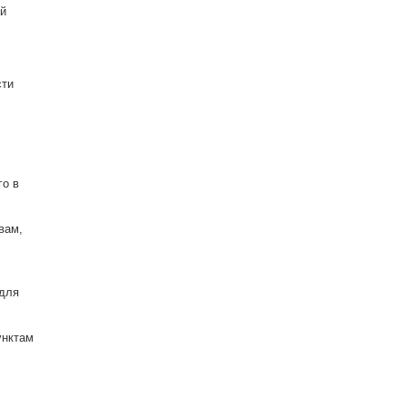
ей
сти
го в
вам,
 для
унктам