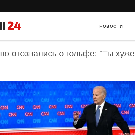
НОВОСТИ
но отозвались о гольфе: "Ты хуже
Тайный гость: доставка Капибара
Тайный гость: Ресторан 
Кветка”