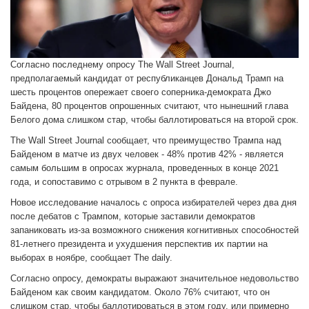
Согласно последнему опросу The Wall Street Journal,
предполагаемый кандидат от республиканцев Дональд Трамп на
шесть процентов опережает своего соперника-демократа Джо
Байдена, 80 процентов опрошенных считают, что нынешний глава
Белого дома слишком стар, чтобы баллотироваться на второй срок.
The Wall Street Journal сообщает, что преимущество Трампа над
Байденом в матче из двух человек - 48% против 42% - является
самым большим в опросах журнала, проведенных в конце 2021
года, и сопоставимо с отрывом в 2 пункта в феврале.
Новое исследование началось с опроса избирателей через два дня
после дебатов с Трампом, которые заставили демократов
запаниковать из-за возможного снижения когнитивных способностей
81-летнего президента и ухудшения перспектив их партии на
выборах в ноябре, сообщает The daily.
Согласно опросу, демократы выражают значительное недовольство
Байденом как своим кандидатом. Около 76% считают, что он
слишком стар, чтобы баллотироваться в этом году, или примерно