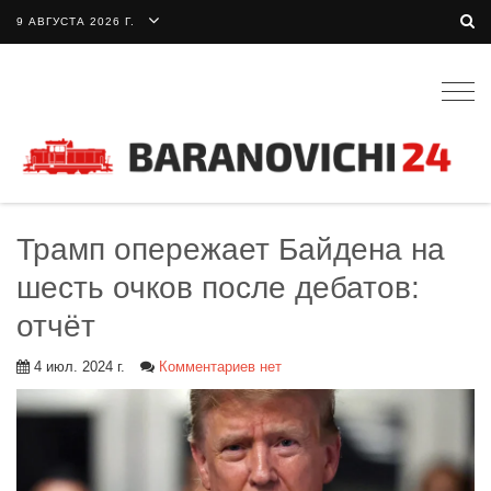
9 АВГУСТА 2026 Г.
Togg
navig
Трамп опережает Байдена на
шесть очков после дебатов:
отчёт
4 июл. 2024 г.
Комментариев нет