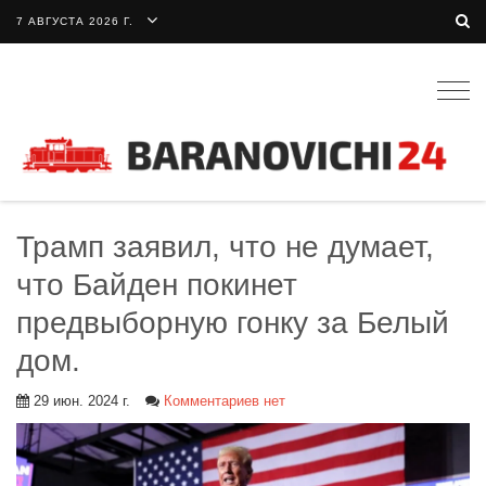
7 АВГУСТА 2026 Г.
Togg
navig
Трамп заявил, что не думает,
что Байден покинет
предвыборную гонку за Белый
дом.
29 июн. 2024 г.
Комментариев нет