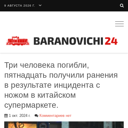
9 АВГУСТА 2026 Г.
Togg
navig
Три человека погибли,
пятнадцать получили ранения
в результате инцидента с
ножом в китайском
супермаркете.
1 окт. 2024 г.
Комментариев нет