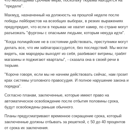
что необходимы срочные меры, поскольку тюрьмы находятся на
"пределе".
Махмуд, назначенный на должность на прошлой неделе после
победы лейбористов на всеобщих выборах, в резких выражениях
предупредил, что если в тюрьмах не хватит камер, по стране могут
разъезжать "фургоны с опасными людьми, которым некуда идти".
"Когда полицейские не в состоянии действовать, преступники могут
делать все, что им заблагорассудится, без последствий. Мы могли
видеть, как мародеры выходят из себя, разбивают витрины, грабят
магазины и поджигают кварталы", - сказала она в своей речи в
тюрьме.
"Короче говоря, если мы не начнем действовать сейчас, нам грозит
крах системы уголовного правосудия. И полное нарушение закона и
порядка".
Согласно планам, заключенные, которые имеют право на
автоматическое освобождение после отбытия половины срока,
будут освобождены раньше обычного.
Планы предусматривают временное сокращение срока, который
заключенные должны отбывать за решеткой, с 50 до 40 процентов
от срока их заключения.