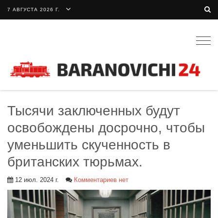
7 АВГУСТА 2026 Г.
Togg
navig
Тысячи заключенных будут
освобождены досрочно, чтобы
уменьшить скученность в
британских тюрьмах.
12 июл. 2024 г.
Комментариев нет