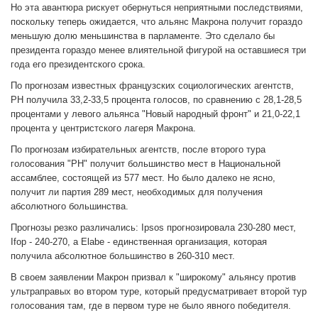
Но эта авантюра рискует обернуться неприятными последствиями,
поскольку теперь ожидается, что альянс Макрона получит гораздо
меньшую долю меньшинства в парламенте. Это сделало бы
президента гораздо менее влиятельной фигурой на оставшиеся три
года его президентского срока.
По прогнозам известных французских социологических агентств,
РН получила 33,2-33,5 процента голосов, по сравнению с 28,1-28,5
процентами у левого альянса "Новый народный фронт" и 21,0-22,1
процента у центристского лагеря Макрона.
По прогнозам избирательных агентств, после второго тура
голосования "РН" получит большинство мест в Национальной
ассамблее, состоящей из 577 мест. Но было далеко не ясно,
получит ли партия 289 мест, необходимых для получения
абсолютного большинства.
Прогнозы резко различались: Ipsos прогнозировала 230-280 мест,
Ifop - 240-270, а Elabe - единственная организация, которая
получила абсолютное большинство в 260-310 мест.
В своем заявлении Макрон призвал к "широкому" альянсу против
ультраправых во втором туре, который предусматривает второй тур
голосования там, где в первом туре не было явного победителя.