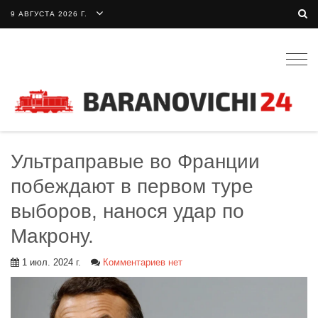
9 АВГУСТА 2026 Г.
Togg
navig
Ультраправые во Франции
побеждают в первом туре
выборов, нанося удар по
Макрону.
1 июл. 2024 г.
Комментариев нет