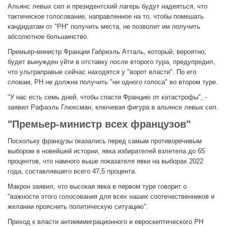
Альянс левых сил и президентский лагерь будут надеяться, что
тактическое голосование, направленное на то, чтобы помешать
кандидатам от "РН" получить места, не позволит им получить
абсолютное большинство.
Премьер-министр Франции Габриэль Атталь, который, вероятно,
будет вынужден уйти в отставку после второго тура, предупредил,
что ультраправые сейчас находятся у "ворот власти". По его
словам, РН не должна получить "ни одного голоса" во втором туре.
"У нас есть семь дней, чтобы спасти Францию от катастрофы", -
заявил Рафаэль Глюксман, ключевая фигура в альянсе левых сил.
"Премьер-министр всех французов"
Поскольку французы оказались перед самым противоречивым
выбором в новейшей истории, явка избирателей взлетела до 65
процентов, что намного выше показателя явки на выборах 2022
года, составлявшего всего 47,5 процента.
Макрон заявил, что высокая явка в первом туре говорит о
"важности этого голосования для всех наших соотечественников и
желании прояснить политическую ситуацию".
Приход к власти антииммиграционного и евроскептического РН