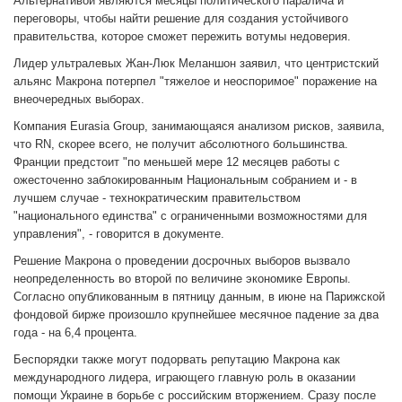
Альтернативой являются месяцы политического паралича и
переговоры, чтобы найти решение для создания устойчивого
правительства, которое сможет пережить вотумы недоверия.
Лидер ультралевых Жан-Люк Меланшон заявил, что центристский
альянс Макрона потерпел "тяжелое и неоспоримое" поражение на
внеочередных выборах.
Компания Eurasia Group, занимающаяся анализом рисков, заявила,
что RN, скорее всего, не получит абсолютного большинства.
Франции предстоит "по меньшей мере 12 месяцев работы с
ожесточенно заблокированным Национальным собранием и - в
лучшем случае - технократическим правительством
"национального единства" с ограниченными возможностями для
управления", - говорится в документе.
Решение Макрона о проведении досрочных выборов вызвало
неопределенность во второй по величине экономике Европы.
Согласно опубликованным в пятницу данным, в июне на Парижской
фондовой бирже произошло крупнейшее месячное падение за два
года - на 6,4 процента.
Беспорядки также могут подорвать репутацию Макрона как
международного лидера, играющего главную роль в оказании
помощи Украине в борьбе с российским вторжением. Сразу после