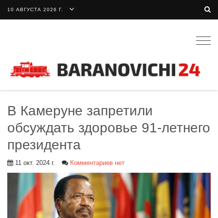
10 АВГУСТА 2026 Г.
Togg
navig
В Камеруне запретили
обсуждать здоровье 91-летнего
президента
11 окт. 2024 г.
Комментариев нет