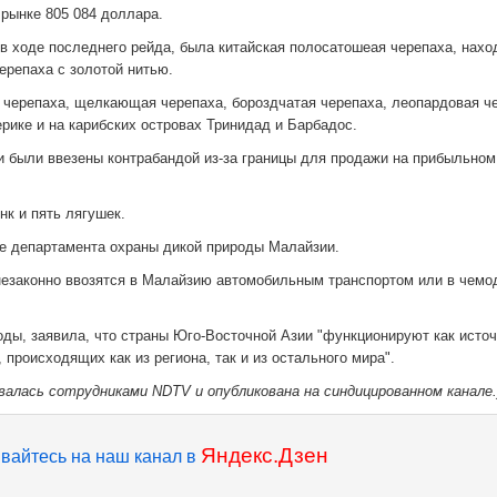
 рынке 805 084 доллара.
в ходе последнего рейда, была китайская полосатошеая черепаха, нах
черепаха с золотой нитью.
 черепаха, щелкающая черепаха, бороздчатая черепаха, леопардовая ч
рике и на карибских островах Тринидад и Барбадос.
и были ввезены контрабандой из-за границы для продажи на прибыльном
нк и пять лягушек.
е департамента охраны дикой природы Малайзии.
незаконно ввозятся в Малайзию автомобильным транспортом или в чемо
оды, заявила, что страны Юго-Восточной Азии "функционируют как источ
происходящих как из региона, так и из остального мира".
валась сотрудниками NDTV и опубликована на синдицированном канале.
Яндекс.Дзен
вайтесь на наш канал в