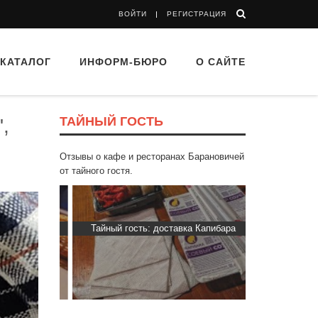
ВОЙТИ
РЕГИСТРАЦИЯ
КАТАЛОГ
ИНФОРМ-БЮРО
О САЙТЕ
ТАЙНЫЙ ГОСТЬ
,
Отзывы о кафе и ресторанах Барановичей
от тайного гостя.
d Buffet"
Тайный гость: доставка Капибара
Тайный гост