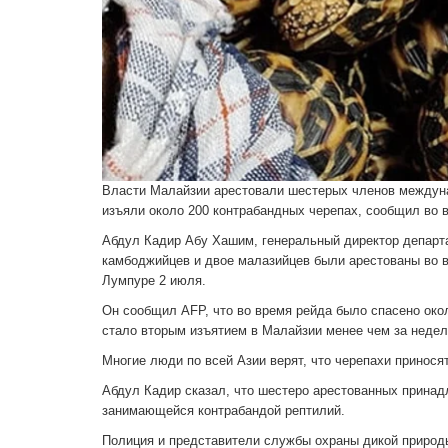
Власти Малайзии арестовали шестерых членов междунар
изъяли около 200 контрабандных черепах, сообщил во 
Абдул Кадир Абу Хашим, генеральный директор департа
камбоджийцев и двое малазийцев были арестованы во в
Лумпуре 2 июля.
Он сообщил AFP, что во время рейда было спасено окол
стало вторым изъятием в Малайзии менее чем за неде
Многие люди по всей Азии верят, что черепахи приносят
Абдул Кадир сказал, что шестеро арестованных принад
занимающейся контрабандой рептилий.
Полиция и представители службы охраны дикой природы