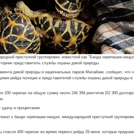
одной преступной группировки, известной как "Банда черепашек-ниндзя
вторник представитель службы охраны дикой природы.
мента дикой природы и национальных парков Малайзии, сообщил, что ч
ремя рейда полиции и представителей службы охраны дикой природы в 
о 200 черепах на общую сумму около 246 394 ринггитов (52 300 долларо
лю.
 удачу и процветание.
лежат к банде черепашек-ниндзя, международной преступной группировк
 спасли 400 черепах во время первого рейда 29 июня, которые предназ