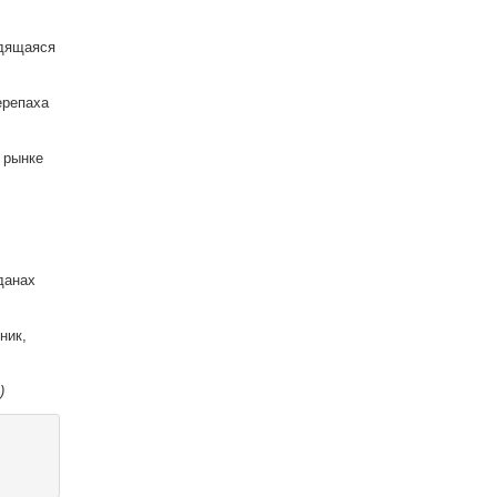
одящаяся
ерепаха
 рынке
данах
ник,
)