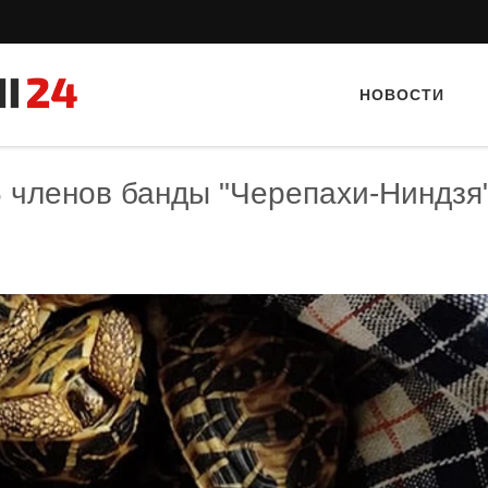
НОВОСТИ
 членов банды "Черепахи-Ниндзя"
Тайный гость: ресторан «Пиросмани»
Тайный гость: Кафе "Gran