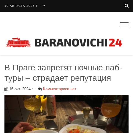
10 АВГУСТА 2026 Г.
Togg
navig
В Праге запретят ночные паб-
туры – страдает репутация
16 окт. 2024 г.
Комментариев нет