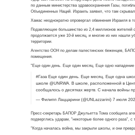
по данным министерства здравоохранения Газы, погибл
Объединенных Наций. Израиль заявил, что там скрывал
Хамас неоднократно опровергал обвинения Израиля в т
Подавляющее большинство из 2,4 миллионов жителей се
продолжается уже 10-й месяц, и многие из них нашли
территории.
Агентство ООН по делам палестинских беженцев, БАПО
помещения.
"Еще один день. Еще один месяц. Еще одно нападение 
#Газа Еще один день. Еще месяц. Еще одна школ
школе @UNRWA. В школе, расположенной в Цент
сообщалось о десятках жертв. С начала войны п
— Филипп Лаццарини (@UNLazzarini) 7 июля 20
Пресс-секретарь БАПОР Джульетта Тома сообщила агентс
подверглись ударам, "некоторые более одного раза", с
"Когда началась война, мы закрыли школы, и они превра