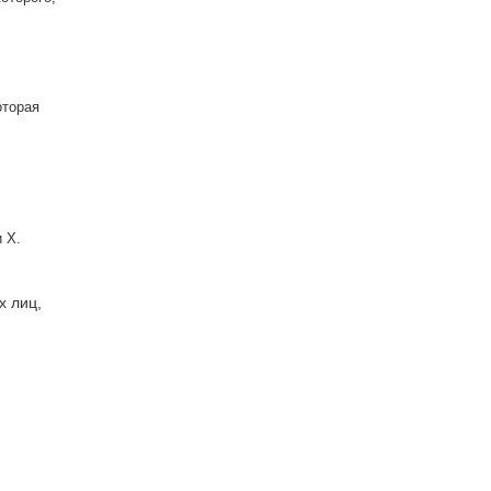
оторая
 X.
х лиц,