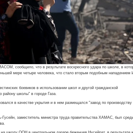
АСОМ, сообщило, что в результате воскресного удара по школе, в кото
ньшей мере четыре человека, что стало вторым подобным нападением 
естинских боевиков в использовании школ и другой гражданской
 району школы" в городе Газа.
овался в качестве укрытия и в нем размещался "завод по производству
ь-Гусейн, заместитель министра труда правительства ХАМАС, был сред
ва.
на школу ООН в центральном лагере беженцев Нусейрат, в результате к