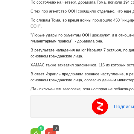
По состоянию на четверг, добавила Тома, погибли 194 
С тех пор агентство ООН сообщило отдельно, что еще д
По словам Тома, во время войны произошло 450 "инцид
ООН".
"Любые удары по объектам ООН шокируют, и в отноше
гуманитарным правом", - добавила она.
В результате нападения на юг Израиля 7 октября, по д
основном гражданские лица.
ХАМАС также захватил заложников, 116 из которых оста
В ответ Израиль предпринял военное наступление, в рез
основном гражданские лица, согласно данным министер
(За исключением заголовка, эта история не редактиро
Подписы
0
0