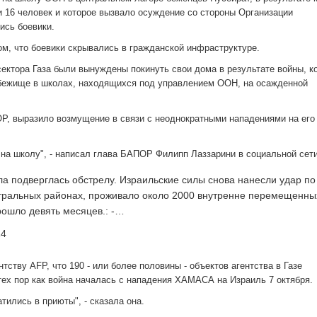
и 16 человек и которое вызвало осуждение со стороны Организации
ись боевики.
ом, что боевики скрывались в гражданской инфраструктуре.
ктора Газа были вынуждены покинуть свои дома в результате войны, к
 убежище в школах, находящихся под управлением ООН, на осажденной
Р, выразило возмущение в связи с неоднократными нападениями на его
на школу", - написал глава БАПОР Филипп Лаззарини в социальной сети
а подверглась обстрелу. Израильские силы снова нанесли удар по
ральных районах, проживало около 2000 внутренне перемещенны
рошло девять месяцев.: -…
24
тву AFP, что 190 - или более половины - объектов агентства в Газе
 тех пор как война началась с нападения ХАМАСА на Израиль 7 октября.
тились в приюты", - сказала она.