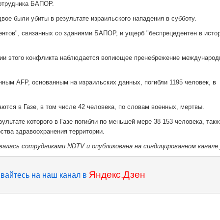
сотрудника БАПОР.
вое были убиты в результате израильского нападения в субботу.
ентов", связанных со зданиями БАПОР, и ущерб "беспрецедентен в исто
нии этого конфликта наблюдается вопиющее пренебрежение междунаро
анным AFP, основанным на израильских данных, погибли 1195 человек, в
ются в Газе, в том числе 42 человека, по словам военных, мертвы.
ультате которого в Газе погибли по меньшей мере 38 153 человека, такж
ства здравоохранения территории.
валась сотрудниками NDTV и опубликована на синдицированном канале.
Яндекс.Дзен
вайтесь на наш канал в